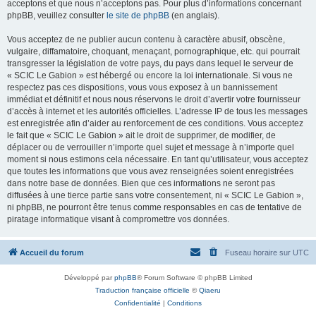
acceptons et que nous n’acceptons pas. Pour plus d’informations concernant
phpBB, veuillez consulter
le site de phpBB
(en anglais).
Vous acceptez de ne publier aucun contenu à caractère abusif, obscène,
vulgaire, diffamatoire, choquant, menaçant, pornographique, etc. qui pourrait
transgresser la législation de votre pays, du pays dans lequel le serveur de
« SCIC Le Gabion » est hébergé ou encore la loi internationale. Si vous ne
respectez pas ces dispositions, vous vous exposez à un bannissement
immédiat et définitif et nous nous réservons le droit d’avertir votre fournisseur
d’accès à internet et les autorités officielles. L’adresse IP de tous les messages
est enregistrée afin d’aider au renforcement de ces conditions. Vous acceptez
le fait que « SCIC Le Gabion » ait le droit de supprimer, de modifier, de
déplacer ou de verrouiller n’importe quel sujet et message à n’importe quel
moment si nous estimons cela nécessaire. En tant qu’utilisateur, vous acceptez
que toutes les informations que vous avez renseignées soient enregistrées
dans notre base de données. Bien que ces informations ne seront pas
diffusées à une tierce partie sans votre consentement, ni « SCIC Le Gabion »,
ni phpBB, ne pourront être tenus comme responsables en cas de tentative de
piratage informatique visant à compromettre vos données.
Accueil du forum
Fuseau horaire sur
UTC
Développé par
phpBB
® Forum Software © phpBB Limited
Traduction française officielle
©
Qiaeru
Confidentialité
|
Conditions