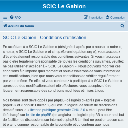
SCIC Le Gabion
FAQ
Inscription
Connexion
R
Accueil du forum
e
SCIC Le Gabion - Conditions d’utilisation
c
h
En accédant à « SCIC Le Gabion » (désigné ci-après par « nous », « notre »,
« nos », « SCIC Le Gabion » et « http://forum.legabion.org »), vous acceptez
e
d’être légalement responsable des conditions suivantes. Si vous n’acceptez
r
pas d’être légalement responsable de toutes les conditions suivantes, veuillez
ne pas utiliser et accéder à « SCIC Le Gabion ». Nous pouvons modifier ces
c
conditions à n’importe quel moment et nous essaierons de vous informer de
h
ces modifications, bien que nous vous conseillons de vérifier régulièrement
par vous-même. En effet, si vous continuez à participer à « SCIC Le Gabion »
e
après que des modifications aient été effectuées, vous acceptez d’être
r
légalement responsable des conditions modifiées et mises à jour.
Nos forums sont développés par phpBB (désignés ci-après par « logiciel
phpBB » et « phpBB Limited ») qui est un logiciel de forum de discussions
déclaré sous la «
licence publique générale GNU 2.0
» et qui peut être
téléchargé sur
le site de phpBB
(en anglais). Le logiciel phpBB a pour seul but
de faciliter les discussions sur internet et phpBB Limited ne peut en aucun cas
être tenu comme responsable de la conduite et du contenu que nous