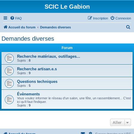
SCIC Le Gabion
FAQ
Inscription
Connexion
R
Accueil du forum
Demandes diverses
e
Demandes diverses
c
Forum
h
e
Recherche matériaux, outillages...
Sujets :
8
r
Recherche artisan.e.s
c
Sujets :
9
h
Questions techniques
e
Sujets :
5
r
Évènements
Vous voulez informer le réseau d'un salon, une fête, un rassemblement... C'est
ici qu'il faut l'indiquer.
Sujets :
9
Aller