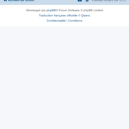
Accueil du forum
Fuseau horaire sur
UTC
Développé par
phpBB
® Forum Software © phpBB Limited
Traduction française officielle
©
Qiaeru
Confidentialité
|
Conditions