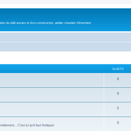
on du bâti ancien et éco-construcion, atelier chantier d'insertion
SUJETS
8
9
5
9
ement... C'est ici qu'il faut l'indiquer.