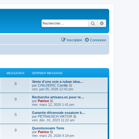
Rechercher
Recherche avancé
Inscription
Connexion
MESSAGES
DERNIER MESSAGE
Vente d'une scie a ruban idea…
8
C
par
CHILDERIC Camille
o
ven. juin 05, 2026 12:42 pm
n
s
Recherche artisans.es pour re…
9
u
C
par
Patrice
l
o
mer. mars 12, 2025 1:41 pm
t
n
e
s
Garantie décennale ossature b…
5
r
u
C
par
PETRAUSCH VIKTOR
l
l
o
ven. déc. 01, 2023 11:22 am
e
t
n
d
e
s
Questionnaire Terre
e
9
r
u
C
par
Patrice
r
l
l
o
mer. mars 25, 2026 4:19 pm
n
e
t
n