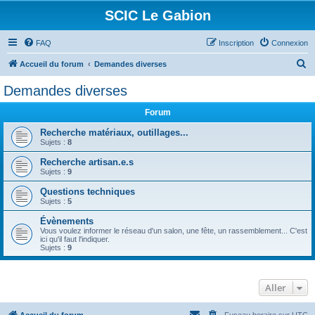
SCIC Le Gabion
FAQ
Inscription
Connexion
R
Accueil du forum
Demandes diverses
e
Demandes diverses
c
Forum
h
e
Recherche matériaux, outillages...
Sujets :
8
r
Recherche artisan.e.s
c
Sujets :
9
h
Questions techniques
e
Sujets :
5
r
Évènements
Vous voulez informer le réseau d'un salon, une fête, un rassemblement... C'est
ici qu'il faut l'indiquer.
Sujets :
9
Aller