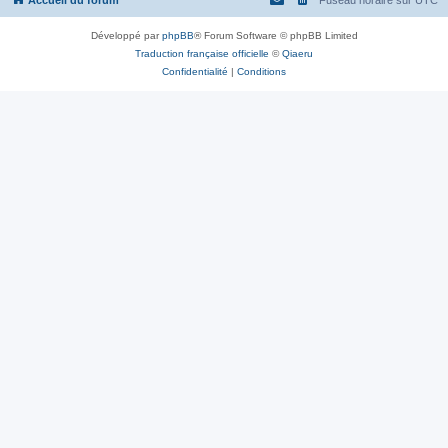
Accueil du forum
Fuseau horaire sur
UTC
Développé par
phpBB
® Forum Software © phpBB Limited
Traduction française officielle
©
Qiaeru
Confidentialité
|
Conditions