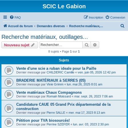
SCIC Le Gabion
FAQ
Inscription
Connexion
R
Accueil du forum
Demandes diverses
Recherche matériaux, outillages...
e
Recherche matériaux, outillages...
c
Rechercher
Recherche avanc
Nouveau sujet
h
8 sujets • Page
1
sur
1
e
Sujets
r
c
Vente d'une scie a ruban ideale pour la Paille
Dernier message par
CHILDERIC Camille
«
ven. juin 05, 2026 12:42 pm
h
BRADERIE MATÉRIAUX à SERRES (05)
e
Dernier message par
Vivie Grimm
«
lun. mai 26, 2025 8:01 am
r
Vente matériaux Chaux Compagnons
Dernier message par
Romain Moissard
«
mar. sept. 26, 2023 7:06 am
Candidature CAUE 05 Grand Prix départemental de la
construction
Dernier message par
Pierre SALLE
«
mer. mai 17, 2023 8:13 am
Pétition pour TVA biosourcés!
Dernier message par
Perrine SZEFER
«
lun. avr. 03, 2023 2:30 pm