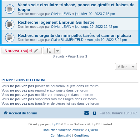
Vends scie circulaire triphasé, ponceuse giraffe et fraises de
toupie
Dernier message par
Olivier LEVIN
«
jeu. févr. 02, 2023 7:15 pm
Recherche logement Embrun Guillestre
Dernier message par
Olivier LEVIN
«
jeu. sept. 29, 2022 12:42 pm
Recherche urgente de mini-pelle, tarière et camion plateau
Dernier message par
Claire BLUMENFELD
«
ven. juin 10, 2022 5:24 pm
Nouveau sujet
8 sujets • Page
1
sur
1
Aller
PERMISSIONS DU FORUM
Vous
ne pouvez pas
publier de nouveaux sujets dans ce forum
Vous
ne pouvez pas
répondre aux sujets dans ce forum
Vous
ne pouvez pas
modifier vos messages dans ce forum
Vous
ne pouvez pas
supprimer vos messages dans ce forum
Vous
ne pouvez pas
transférer de pièces jointes dans ce forum
Accueil du forum
Fuseau horaire sur
UTC
Développé par
phpBB
® Forum Software © phpBB Limited
Traduction française officielle
©
Qiaeru
Confidentialité
|
Conditions