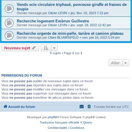
Vends scie circulaire triphasé, ponceuse giraffe et fraises de
toupie
Dernier message par
Olivier LEVIN
«
jeu. févr. 02, 2023 7:15 pm
Recherche logement Embrun Guillestre
Dernier message par
Olivier LEVIN
«
jeu. sept. 29, 2022 12:42 pm
Recherche urgente de mini-pelle, tarière et camion plateau
Dernier message par
Claire BLUMENFELD
«
ven. juin 10, 2022 5:24 pm
Nouveau sujet
8 sujets • Page
1
sur
1
Aller
PERMISSIONS DU FORUM
Vous
ne pouvez pas
publier de nouveaux sujets dans ce forum
Vous
ne pouvez pas
répondre aux sujets dans ce forum
Vous
ne pouvez pas
modifier vos messages dans ce forum
Vous
ne pouvez pas
supprimer vos messages dans ce forum
Vous
ne pouvez pas
transférer de pièces jointes dans ce forum
Accueil du forum
Fuseau horaire sur
UTC
Développé par
phpBB
® Forum Software © phpBB Limited
Traduction française officielle
©
Qiaeru
Confidentialité
|
Conditions