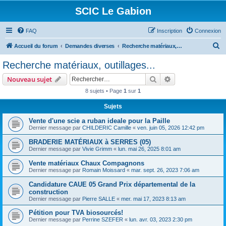
SCIC Le Gabion
FAQ
Inscription
Connexion
R
Accueil du forum
Demandes diverses
Recherche matériaux, outillages...
e
Recherche matériaux, outillages...
c
Rechercher
Recherche avanc
Nouveau sujet
h
8 sujets • Page
1
sur
1
e
Sujets
r
c
Vente d'une scie a ruban ideale pour la Paille
Dernier message par
CHILDERIC Camille
«
ven. juin 05, 2026 12:42 pm
h
BRADERIE MATÉRIAUX à SERRES (05)
e
Dernier message par
Vivie Grimm
«
lun. mai 26, 2025 8:01 am
r
Vente matériaux Chaux Compagnons
Dernier message par
Romain Moissard
«
mar. sept. 26, 2023 7:06 am
Candidature CAUE 05 Grand Prix départemental de la
construction
Dernier message par
Pierre SALLE
«
mer. mai 17, 2023 8:13 am
Pétition pour TVA biosourcés!
Dernier message par
Perrine SZEFER
«
lun. avr. 03, 2023 2:30 pm