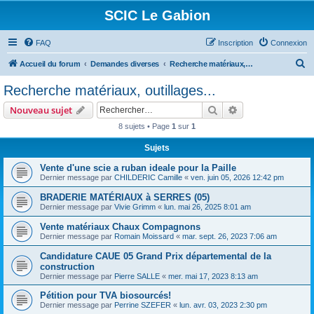
SCIC Le Gabion
FAQ
Inscription
Connexion
R
Accueil du forum
Demandes diverses
Recherche matériaux, outillages...
e
Recherche matériaux, outillages...
c
Rechercher
Recherche avanc
Nouveau sujet
h
8 sujets • Page
1
sur
1
e
Sujets
r
c
Vente d'une scie a ruban ideale pour la Paille
Dernier message par
CHILDERIC Camille
«
ven. juin 05, 2026 12:42 pm
h
BRADERIE MATÉRIAUX à SERRES (05)
e
Dernier message par
Vivie Grimm
«
lun. mai 26, 2025 8:01 am
r
Vente matériaux Chaux Compagnons
Dernier message par
Romain Moissard
«
mar. sept. 26, 2023 7:06 am
Candidature CAUE 05 Grand Prix départemental de la
construction
Dernier message par
Pierre SALLE
«
mer. mai 17, 2023 8:13 am
Pétition pour TVA biosourcés!
Dernier message par
Perrine SZEFER
«
lun. avr. 03, 2023 2:30 pm