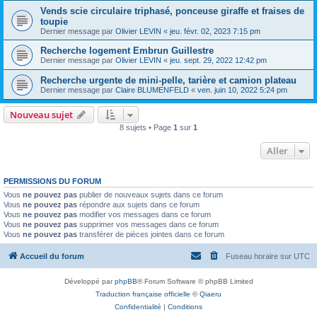
Vends scie circulaire triphasé, ponceuse giraffe et fraises de
toupie
Dernier message par
Olivier LEVIN
«
jeu. févr. 02, 2023 7:15 pm
Recherche logement Embrun Guillestre
Dernier message par
Olivier LEVIN
«
jeu. sept. 29, 2022 12:42 pm
Recherche urgente de mini-pelle, tarière et camion plateau
Dernier message par
Claire BLUMENFELD
«
ven. juin 10, 2022 5:24 pm
Nouveau sujet
8 sujets • Page
1
sur
1
Aller
PERMISSIONS DU FORUM
Vous
ne pouvez pas
publier de nouveaux sujets dans ce forum
Vous
ne pouvez pas
répondre aux sujets dans ce forum
Vous
ne pouvez pas
modifier vos messages dans ce forum
Vous
ne pouvez pas
supprimer vos messages dans ce forum
Vous
ne pouvez pas
transférer de pièces jointes dans ce forum
Accueil du forum
Fuseau horaire sur
UTC
Développé par
phpBB
® Forum Software © phpBB Limited
Traduction française officielle
©
Qiaeru
Confidentialité
|
Conditions