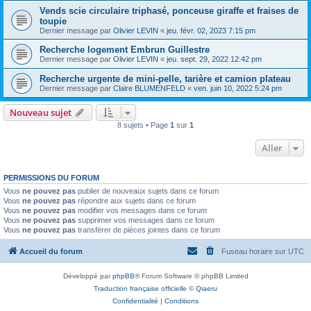
Vends scie circulaire triphasé, ponceuse giraffe et fraises de
toupie
Dernier message par
Olivier LEVIN
«
jeu. févr. 02, 2023 7:15 pm
Recherche logement Embrun Guillestre
Dernier message par
Olivier LEVIN
«
jeu. sept. 29, 2022 12:42 pm
Recherche urgente de mini-pelle, tarière et camion plateau
Dernier message par
Claire BLUMENFELD
«
ven. juin 10, 2022 5:24 pm
Nouveau sujet
8 sujets • Page
1
sur
1
Aller
PERMISSIONS DU FORUM
Vous
ne pouvez pas
publier de nouveaux sujets dans ce forum
Vous
ne pouvez pas
répondre aux sujets dans ce forum
Vous
ne pouvez pas
modifier vos messages dans ce forum
Vous
ne pouvez pas
supprimer vos messages dans ce forum
Vous
ne pouvez pas
transférer de pièces jointes dans ce forum
Accueil du forum
Fuseau horaire sur
UTC
Développé par
phpBB
® Forum Software © phpBB Limited
Traduction française officielle
©
Qiaeru
Confidentialité
|
Conditions