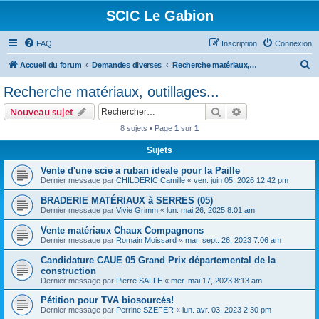
SCIC Le Gabion
FAQ
Inscription
Connexion
R
Accueil du forum
Demandes diverses
Recherche matériaux, outillages...
e
Recherche matériaux, outillages...
c
Rechercher
Recherche avanc
Nouveau sujet
h
8 sujets • Page
1
sur
1
e
Sujets
r
c
Vente d'une scie a ruban ideale pour la Paille
Dernier message par
CHILDERIC Camille
«
ven. juin 05, 2026 12:42 pm
h
BRADERIE MATÉRIAUX à SERRES (05)
e
Dernier message par
Vivie Grimm
«
lun. mai 26, 2025 8:01 am
r
Vente matériaux Chaux Compagnons
Dernier message par
Romain Moissard
«
mar. sept. 26, 2023 7:06 am
Candidature CAUE 05 Grand Prix départemental de la
construction
Dernier message par
Pierre SALLE
«
mer. mai 17, 2023 8:13 am
Pétition pour TVA biosourcés!
Dernier message par
Perrine SZEFER
«
lun. avr. 03, 2023 2:30 pm