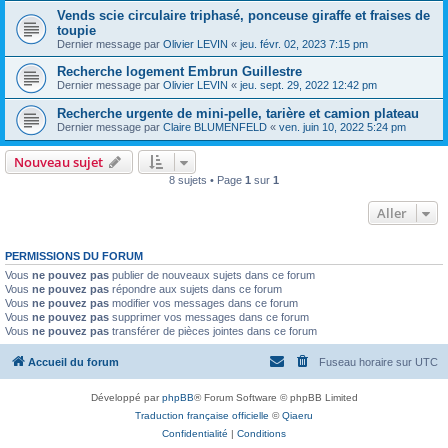
Vends scie circulaire triphasé, ponceuse giraffe et fraises de
toupie
Dernier message par
Olivier LEVIN
«
jeu. févr. 02, 2023 7:15 pm
Recherche logement Embrun Guillestre
Dernier message par
Olivier LEVIN
«
jeu. sept. 29, 2022 12:42 pm
Recherche urgente de mini-pelle, tarière et camion plateau
Dernier message par
Claire BLUMENFELD
«
ven. juin 10, 2022 5:24 pm
Nouveau sujet
8 sujets • Page
1
sur
1
Aller
PERMISSIONS DU FORUM
Vous
ne pouvez pas
publier de nouveaux sujets dans ce forum
Vous
ne pouvez pas
répondre aux sujets dans ce forum
Vous
ne pouvez pas
modifier vos messages dans ce forum
Vous
ne pouvez pas
supprimer vos messages dans ce forum
Vous
ne pouvez pas
transférer de pièces jointes dans ce forum
Accueil du forum
Fuseau horaire sur
UTC
Développé par
phpBB
® Forum Software © phpBB Limited
Traduction française officielle
©
Qiaeru
Confidentialité
|
Conditions