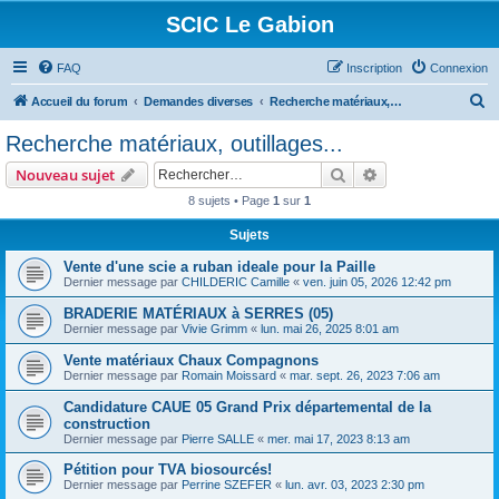
SCIC Le Gabion
FAQ
Inscription
Connexion
R
Accueil du forum
Demandes diverses
Recherche matériaux, outillages...
e
Recherche matériaux, outillages...
c
Rechercher
Recherche avanc
Nouveau sujet
h
8 sujets • Page
1
sur
1
e
Sujets
r
c
Vente d'une scie a ruban ideale pour la Paille
Dernier message par
CHILDERIC Camille
«
ven. juin 05, 2026 12:42 pm
h
BRADERIE MATÉRIAUX à SERRES (05)
e
Dernier message par
Vivie Grimm
«
lun. mai 26, 2025 8:01 am
r
Vente matériaux Chaux Compagnons
Dernier message par
Romain Moissard
«
mar. sept. 26, 2023 7:06 am
Candidature CAUE 05 Grand Prix départemental de la
construction
Dernier message par
Pierre SALLE
«
mer. mai 17, 2023 8:13 am
Pétition pour TVA biosourcés!
Dernier message par
Perrine SZEFER
«
lun. avr. 03, 2023 2:30 pm