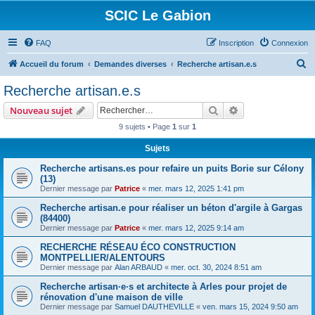
SCIC Le Gabion
FAQ
Inscription
Connexion
R
Accueil du forum
Demandes diverses
Recherche artisan.e.s
e
Recherche artisan.e.s
c
Rechercher
Recherche avanc
Nouveau sujet
h
9 sujets • Page
1
sur
1
e
Sujets
r
c
Recherche artisans.es pour refaire un puits Borie sur Célony
(13)
h
Dernier message par
Patrice
«
mer. mars 12, 2025 1:41 pm
e
Recherche artisan.e pour réaliser un béton d'argile à Gargas
r
(84400)
Dernier message par
Patrice
«
mer. mars 12, 2025 9:14 am
RECHERCHE RÉSEAU ÉCO CONSTRUCTION
MONTPELLIER/ALENTOURS
Dernier message par
Alan ARBAUD
«
mer. oct. 30, 2024 8:51 am
Recherche artisan·e·s et architecte à Arles pour projet de
rénovation d'une maison de ville
Dernier message par
Samuel DAUTHEVILLE
«
ven. mars 15, 2024 9:50 am