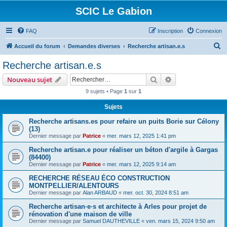
SCIC Le Gabion
FAQ
Inscription
Connexion
R
Accueil du forum
Demandes diverses
Recherche artisan.e.s
e
Recherche artisan.e.s
c
Rechercher
Recherche avanc
Nouveau sujet
h
9 sujets • Page
1
sur
1
e
Sujets
r
c
Recherche artisans.es pour refaire un puits Borie sur Célony
(13)
h
Dernier message par
Patrice
«
mer. mars 12, 2025 1:41 pm
e
Recherche artisan.e pour réaliser un béton d'argile à Gargas
r
(84400)
Dernier message par
Patrice
«
mer. mars 12, 2025 9:14 am
RECHERCHE RÉSEAU ÉCO CONSTRUCTION
MONTPELLIER/ALENTOURS
Dernier message par
Alan ARBAUD
«
mer. oct. 30, 2024 8:51 am
Recherche artisan·e·s et architecte à Arles pour projet de
rénovation d'une maison de ville
Dernier message par
Samuel DAUTHEVILLE
«
ven. mars 15, 2024 9:50 am