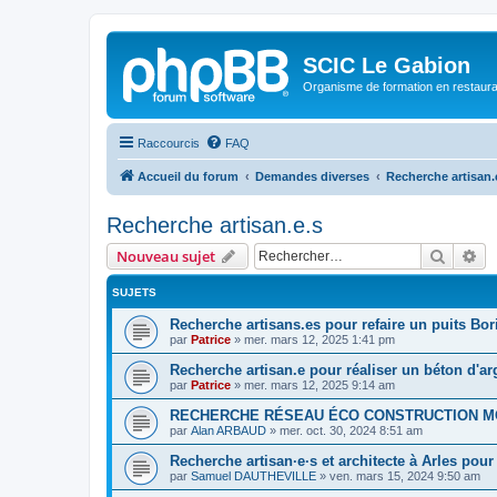
SCIC Le Gabion
Organisme de formation en restaurati
Raccourcis
FAQ
Accueil du forum
Demandes diverses
Recherche artisan.
Recherche artisan.e.s
Recher
Re
Nouveau sujet
SUJETS
Recherche artisans.es pour refaire un puits Bor
par
Patrice
»
mer. mars 12, 2025 1:41 pm
Recherche artisan.e pour réaliser un béton d'ar
par
Patrice
»
mer. mars 12, 2025 9:14 am
RECHERCHE RÉSEAU ÉCO CONSTRUCTION M
par
Alan ARBAUD
»
mer. oct. 30, 2024 8:51 am
Recherche artisan·e·s et architecte à Arles pour
par
Samuel DAUTHEVILLE
»
ven. mars 15, 2024 9:50 am