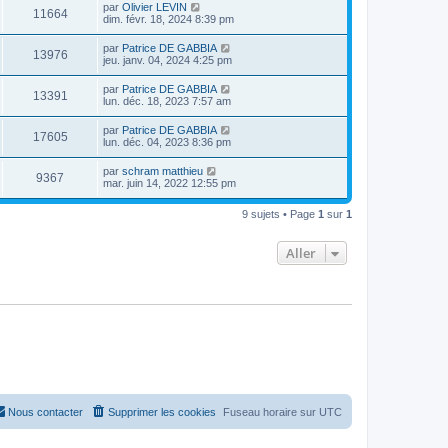
par
Olivier LEVIN
11664
dim. févr. 18, 2024 8:39 pm
par
Patrice DE GABBIA
13976
jeu. janv. 04, 2024 4:25 pm
par
Patrice DE GABBIA
13391
lun. déc. 18, 2023 7:57 am
par
Patrice DE GABBIA
17605
lun. déc. 04, 2023 8:36 pm
par
schram matthieu
9367
mar. juin 14, 2022 12:55 pm
9 sujets • Page
1
sur
1
Aller
Nous contacter
Supprimer les cookies
Fuseau horaire sur
UTC