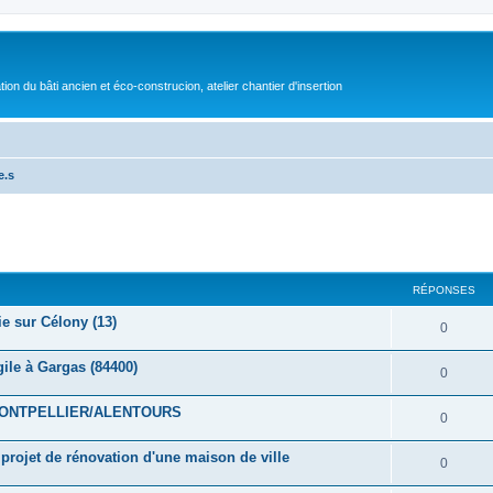
on du bâti ancien et éco-construcion, atelier chantier d'insertion
e.s
cher
cherche avancée
RÉPONSES
ie sur Célony (13)
0
gile à Gargas (84400)
0
ONTPELLIER/ALENTOURS
0
 projet de rénovation d'une maison de ville
0