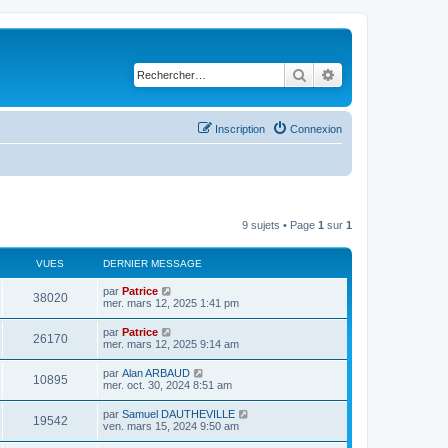
Rechercher
Recherche avancé
Inscription
Connexion
9 sujets • Page
1
sur
1
VUES
DERNIER MESSAGE
par
Patrice
38020
mer. mars 12, 2025 1:41 pm
par
Patrice
26170
mer. mars 12, 2025 9:14 am
par
Alan ARBAUD
10895
mer. oct. 30, 2024 8:51 am
par
Samuel DAUTHEVILLE
19542
ven. mars 15, 2024 9:50 am