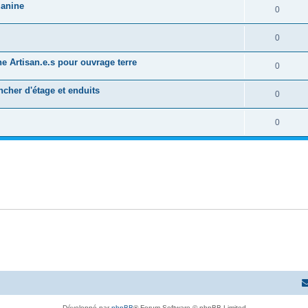
zanine
0
0
he Artisan.e.s pour ouvrage terre
0
ancher d'étage et enduits
0
0
Développé par
phpBB
® Forum Software © phpBB Limited