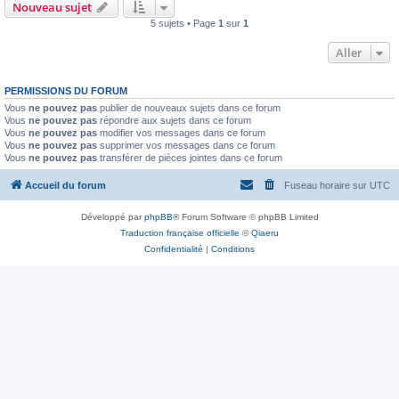
Nouveau sujet
5 sujets • Page
1
sur
1
Aller
PERMISSIONS DU FORUM
Vous
ne pouvez pas
publier de nouveaux sujets dans ce forum
Vous
ne pouvez pas
répondre aux sujets dans ce forum
Vous
ne pouvez pas
modifier vos messages dans ce forum
Vous
ne pouvez pas
supprimer vos messages dans ce forum
Vous
ne pouvez pas
transférer de pièces jointes dans ce forum
Accueil du forum
Fuseau horaire sur
UTC
Développé par
phpBB
® Forum Software © phpBB Limited
Traduction française officielle
©
Qiaeru
Confidentialité
|
Conditions