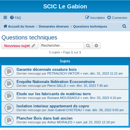
SCIC Le Gabion
FAQ
Inscription
Connexion
R
Accueil du forum
Demandes diverses
Questions techniques
e
Questions techniques
c
Rechercher
Recherche avanc
Nouveau sujet
h
5 sujets • Page
1
sur
1
e
Sujets
r
c
Garantie décennale ossature bois
Dernier message par
PETRAUSCH VIKTOR
«
ven. déc. 01, 2023 11:22 am
h
Enquête Nationale fédération Ecoconstruire
e
Dernier message par
Pierre SALLE
«
ven. févr. 10, 2023 7:45 am
r
Etude sur les fabricants de matériau terre
Dernier message par
Romane MOUSSAOUI
«
ven. févr. 03, 2023 4:10 pm
Isolation interieur appartement ds copro
Dernier message par
Jean Gabriel CHOTEAU
«
mar. déc. 06, 2022 9:00 am
Plancher Bois dans bati ancien
Dernier message par
Arthur MORALES
«
sam. juil. 23, 2022 12:18 pm