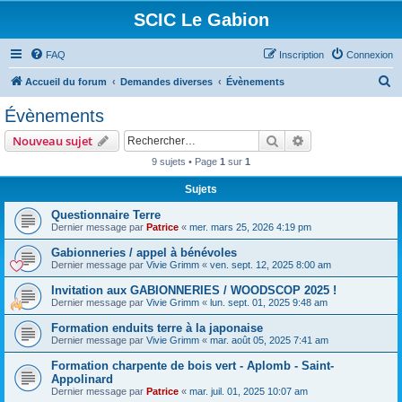
SCIC Le Gabion
FAQ
Inscription
Connexion
R
Accueil du forum
Demandes diverses
Évènements
e
Évènements
c
Rechercher
Recherche avanc
Nouveau sujet
h
9 sujets • Page
1
sur
1
e
Sujets
r
c
Questionnaire Terre
Dernier message par
Patrice
«
mer. mars 25, 2026 4:19 pm
h
Gabionneries / appel à bénévoles
e
Dernier message par
Vivie Grimm
«
ven. sept. 12, 2025 8:00 am
r
Invitation aux GABIONNERIES / WOODSCOP 2025 !
Dernier message par
Vivie Grimm
«
lun. sept. 01, 2025 9:48 am
Formation enduits terre à la japonaise
Dernier message par
Vivie Grimm
«
mar. août 05, 2025 7:41 am
Formation charpente de bois vert - Aplomb - Saint-
Appolinard
Dernier message par
Patrice
«
mar. juil. 01, 2025 10:07 am