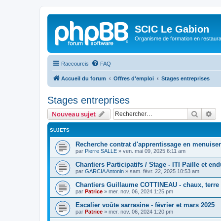
SCIC Le Gabion
Organisme de formation en restaurati
Raccourcis
FAQ
Accueil du forum
Offres d'emploi
Stages entreprises
Stages entreprises
Recher
Re
Nouveau sujet
SUJETS
Recherche contrat d'apprentissage en menuiser
par
Pierre SALLE
»
ven. mai 09, 2025 6:11 am
Chantiers Participatifs / Stage - ITI Paille et end
par
GARCIA Antonin
»
sam. févr. 22, 2025 10:53 am
Chantiers Guillaume COTTINEAU - chaux, terre e
par
Patrice
»
mer. nov. 06, 2024 1:25 pm
Escalier voûte sarrasine - février et mars 2025
par
Patrice
»
mer. nov. 06, 2024 1:20 pm