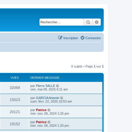
Rechercher
Recherche avancé
Inscription
Connexion
6 sujets • Page
1
sur
1
VUES
DERNIER MESSAGE
par
Pierre SALLE
32069
ven. mai 09, 2025 6:11 am
par
GARCIA Antonin
15023
sam. févr. 22, 2025 10:53 am
par
Patrice
20121
mer. nov. 06, 2024 1:25 pm
par
Patrice
19152
mer. nov. 06, 2024 1:20 pm