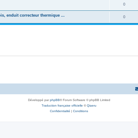
0
is, enduit correcteur thermique ...
0
Développé par
phpBB
® Forum Software © phpBB Limited
Traduction française officielle
©
Qiaeru
Confidentialité
|
Conditions