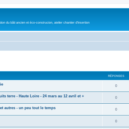
on du bâti ancien et éco-construcion, atelier chantier d'insertion
cher
cherche avancée
RÉPONSES
ie
0
uits terre - Haute Loire - 24 mars au 12 avril et +
0
t autres - un peu tout le temps
0
0