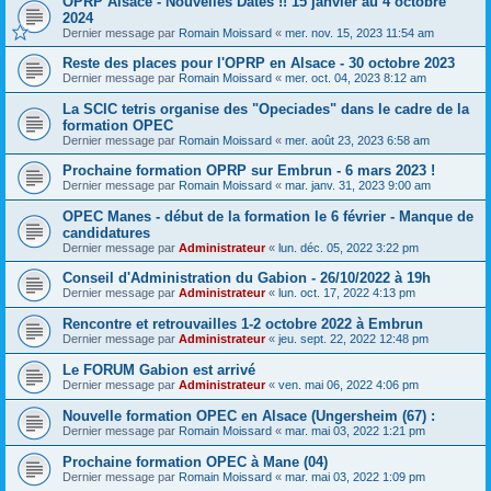
OPRP Alsace - Nouvelles Dates !! 15 janvier au 4 octobre
2024
Dernier message par
Romain Moissard
«
mer. nov. 15, 2023 11:54 am
Reste des places pour l'OPRP en Alsace - 30 octobre 2023
Dernier message par
Romain Moissard
«
mer. oct. 04, 2023 8:12 am
La SCIC tetris organise des "Opeciades" dans le cadre de la
formation OPEC
Dernier message par
Romain Moissard
«
mer. août 23, 2023 6:58 am
Prochaine formation OPRP sur Embrun - 6 mars 2023 !
Dernier message par
Romain Moissard
«
mar. janv. 31, 2023 9:00 am
OPEC Manes - début de la formation le 6 février - Manque de
candidatures
Dernier message par
Administrateur
«
lun. déc. 05, 2022 3:22 pm
Conseil d'Administration du Gabion - 26/10/2022 à 19h
Dernier message par
Administrateur
«
lun. oct. 17, 2022 4:13 pm
Rencontre et retrouvailles 1-2 octobre 2022 à Embrun
Dernier message par
Administrateur
«
jeu. sept. 22, 2022 12:48 pm
Le FORUM Gabion est arrivé
Dernier message par
Administrateur
«
ven. mai 06, 2022 4:06 pm
Nouvelle formation OPEC en Alsace (Ungersheim (67) :
Dernier message par
Romain Moissard
«
mar. mai 03, 2022 1:21 pm
Prochaine formation OPEC à Mane (04)
Dernier message par
Romain Moissard
«
mar. mai 03, 2022 1:09 pm