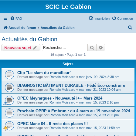
SCIC Le Gabion
FAQ
Inscription
Connexion
R
Accueil du forum
Actualités du Gabion
e
Actualités du Gabion
c
Rechercher
Recherche avanc
Nouveau sujet
h
16 sujets • Page
1
sur
1
e
Sujets
r
c
Clip "Le slam du murailleur"
Dernier message par
Romain Moissard
«
mar. janv. 09, 2024 8:38 am
h
DIAGNOSTIC BÂTIMENT DURABLE - Fédé Éco-construire
e
Dernier message par
Romain Moissard
«
mar. nov. 21, 2023 10:04 am
r
OPEC Meyrargues - Nouveauté !++ Mars 2024
Dernier message par
Romain Moissard
«
mer. nov. 15, 2023 2:10 pm
Prochain OPRP à Embrun : du 4 mars au 19 novembre 2024
Dernier message par
Romain Moissard
«
mer. nov. 15, 2023 2:03 pm
OPEC Mane 04 - Il reste des places !!!
Dernier message par
Romain Moissard
«
mer. nov. 15, 2023 11:59 am