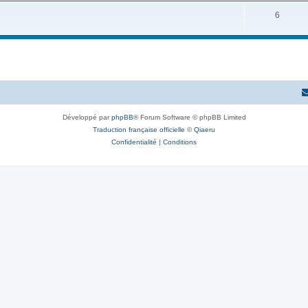
6
Développé par
phpBB
® Forum Software © phpBB Limited
Traduction française officielle
©
Qiaeru
Confidentialité
|
Conditions