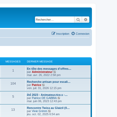
Rechercher
Recherche avancé
Inscription
Connexion
MESSAGES
DERNIER MESSAGE
En tête des messages d'offres…
1
C
par
Administrateur
o
mar. avr. 26, 2022 2:58 pm
n
s
Recherche artisan pour escali…
104
u
C
par
Patrice
l
o
ven. juil. 31, 2026 12:15 pm
t
n
e
s
été 2023 - Animateur.rice.s -…
5
r
u
C
par
Patrice DE GABBIA
l
l
o
mar. juin 06, 2023 12:43 pm
e
t
n
d
e
s
Rencontre Twiza au Glaizil (0…
e
13
r
u
C
par
Vivie Grimm
r
l
l
o
jeu. oct. 02, 2025 6:54 am
n
e
t
n