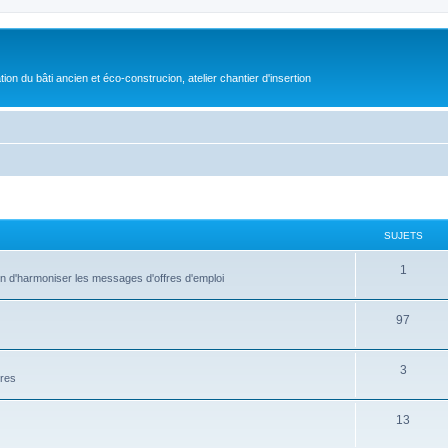
on du bâti ancien et éco-construcion, atelier chantier d'insertion
SUJETS
1
fin d'harmoniser les messages d'offres d'emploi
97
3
ires
13