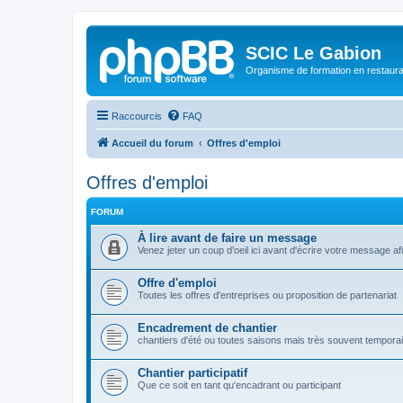
SCIC Le Gabion
Organisme de formation en restaurati
Raccourcis
FAQ
Accueil du forum
Offres d'emploi
Offres d'emploi
FORUM
À lire avant de faire un message
Venez jeter un coup d'oeil ici avant d'écrire votre message a
Offre d'emploi
Toutes les offres d'entreprises ou proposition de partenariat
Encadrement de chantier
chantiers d'été ou toutes saisons mais très souvent tempora
Chantier participatif
Que ce soit en tant qu'encadrant ou participant