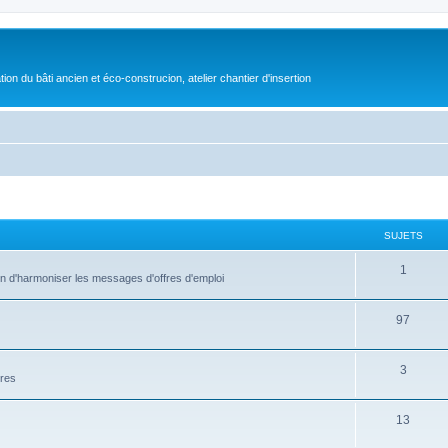
on du bâti ancien et éco-construcion, atelier chantier d'insertion
SUJETS
1
fin d'harmoniser les messages d'offres d'emploi
97
3
ires
13