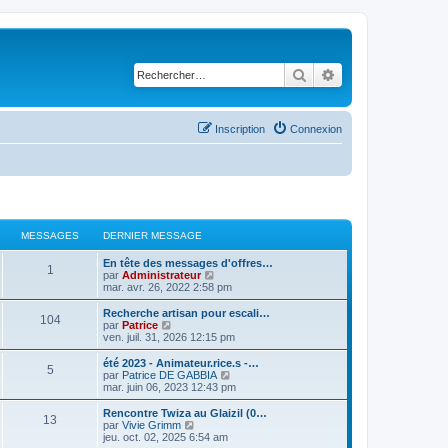
Rechercher
Recherche avancé
Inscription
Connexion
MESSAGES
DERNIER MESSAGE
En tête des messages d'offres…
1
C
par
Administrateur
o
mar. avr. 26, 2022 2:58 pm
n
s
Recherche artisan pour escali…
104
u
C
par
Patrice
l
o
ven. juil. 31, 2026 12:15 pm
t
n
e
s
été 2023 - Animateur.rice.s -…
5
r
u
C
par
Patrice DE GABBIA
l
l
o
mar. juin 06, 2023 12:43 pm
e
t
n
d
e
s
Rencontre Twiza au Glaizil (0…
e
13
r
u
C
par
Vivie Grimm
r
l
l
o
jeu. oct. 02, 2025 6:54 am
n
e
t
n