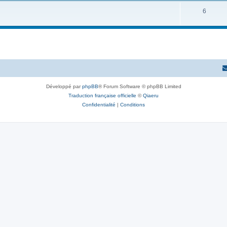
6
Développé par
phpBB
® Forum Software © phpBB Limited
Traduction française officielle
©
Qiaeru
Confidentialité
|
Conditions