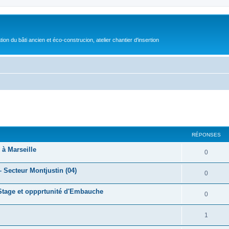
on du bâti ancien et éco-construcion, atelier chantier d'insertion
cher
cherche avancée
RÉPONSES
 à Marseille
0
 Secteur Montjustin (04)
0
 Stage et oppprtunité d'Embauche
0
1