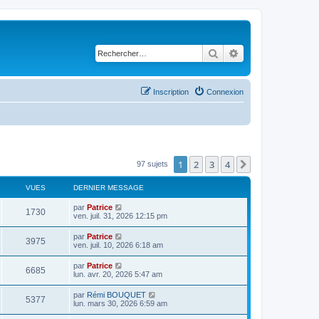
Rechercher
Recherche avancé
Inscription
Connexion
1
2
3
4
Suivant
97 sujets
VUES
DERNIER MESSAGE
par
Patrice
1730
ven. juil. 31, 2026 12:15 pm
par
Patrice
3975
ven. juil. 10, 2026 6:18 am
par
Patrice
6685
lun. avr. 20, 2026 5:47 am
par
Rémi BOUQUET
5377
lun. mars 30, 2026 6:59 am