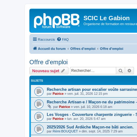
SCIC Le Gabion
Organisme de formation en restaurati
Raccourcis
FAQ
Accueil du forum
Offres d'emploi
Offre d'emploi
Offre d'emploi
Recher
Re
Nouveau sujet
SUJETS
Recherche artisan pour escalier voûte sarrasine
par
Patrice
»
ven. juil. 31, 2026 12:15 pm
Recherche Artisan·e / Maçon·ne du patrimoine –
par
Patrice
»
ven. juil. 10, 2026 6:18 am
Les Vosges - Couverture charpente zinguerie -
par
Patrice
»
lun. avr. 20, 2026 5:47 am
2025/2026 Sud Ardèche Maçon-ne bâti ancien.
par
Rémi BOUQUET
»
dim. sept. 14, 2025 7:29 am