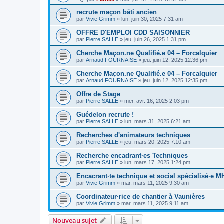
recrute maçon bâti ancien
par
Vivie Grimm
»
lun. juin 30, 2025 7:31 am
OFFRE D'EMPLOI CDD SAISONNIER
par
Pierre SALLE
»
jeu. juin 26, 2025 1:31 pm
Cherche Maçon.ne Qualifié.e 04 – Forcalquier
par
Arnaud FOURNAISE
»
jeu. juin 12, 2025 12:36 pm
Cherche Maçon.ne Qualifié.e 04 – Forcalquier
par
Arnaud FOURNAISE
»
jeu. juin 12, 2025 12:35 pm
Offre de Stage
par
Pierre SALLE
»
mer. avr. 16, 2025 2:03 pm
Guédelon recrute !
par
Pierre SALLE
»
lun. mars 31, 2025 6:21 am
Recherches d'animateurs techniques
par
Pierre SALLE
»
jeu. mars 20, 2025 7:10 am
Recherche encadrant·es Techniques
par
Pierre SALLE
»
lun. mars 17, 2025 1:24 pm
Encacrant·te technique et social spécialisé·e M
par
Vivie Grimm
»
mar. mars 11, 2025 9:30 am
Coordinateur·rice de chantier à Vaunières
par
Vivie Grimm
»
mar. mars 11, 2025 9:11 am
Nouveau sujet