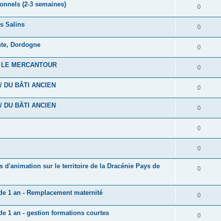
onnels (2-3 semaines)
0
es Salins
0
nte, Dordogne
0
S LE MERCANTOUR
0
/ DU BÂTI ANCIEN
0
/ DU BÂTI ANCIEN
0
0
0
d'animation sur le territoire de la Dracénie Pays de
0
 de 1 an - Remplacement maternité
0
de 1 an - gestion formations courtes
0