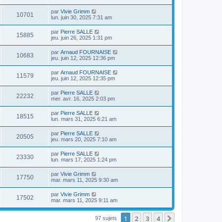
par
Vivie Grimm
10701
lun. juin 30, 2025 7:31 am
par
Pierre SALLE
15885
jeu. juin 26, 2025 1:31 pm
par
Arnaud FOURNAISE
10683
jeu. juin 12, 2025 12:36 pm
par
Arnaud FOURNAISE
11579
jeu. juin 12, 2025 12:35 pm
par
Pierre SALLE
22232
mer. avr. 16, 2025 2:03 pm
par
Pierre SALLE
18515
lun. mars 31, 2025 6:21 am
par
Pierre SALLE
20505
jeu. mars 20, 2025 7:10 am
par
Pierre SALLE
23330
lun. mars 17, 2025 1:24 pm
par
Vivie Grimm
17750
mar. mars 11, 2025 9:30 am
par
Vivie Grimm
17502
mar. mars 11, 2025 9:11 am
1
2
3
4
Suivant
97 sujets