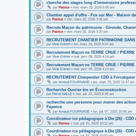
cherche des stages long d'immersions professi
par
Patrice
»
mer. mars 25, 2026 6:00 pm
Chantier appel d'offre - Fos sur Mer - Maison d
par
Patrice
»
mer. mars 25, 2026 3:45 pm
Recrute Maçon du patrimoine - Gironde, Chare
par
Patrice
»
mer. mars 25, 2026 3:37 pm
RECRUTEMENT CHANTIER PATRIMOINE DAN
par
Vivie Grimm
»
lun. mars 16, 2026 9:03 am
Recrutement Maçon·ne TERRE CRUE / PIERRE 
par
Vivie Grimm
»
mar. janv. 06, 2026 4:14 pm
Recrutement Maçon·ne TERRE CRUE / PIERRE 
par
Vivie Grimm
»
mar. janv. 06, 2026 4:14 pm
RECRUTEMENT Charpentier CDD à Forcalquier
par
Arnaud FOURNAISE
»
jeu. sept. 25, 2025 11:47 am
Recherche Ouvrier·ère en Écoconstruction
par
Pierre SALLE
»
mer. juil. 23, 2025 6:49 am
recherche une personne pour mener des actions 
Fayence
par
Arnaud FOURNAISE
»
lun. juil. 07, 2025 10:06 am
Coordinateur·ice pédagogique à Die (26) - CDD
par
Patrice
»
mar. juil. 01, 2025 10:12 am
Coordinateur·ice pédagogique à Die (26) - CDD 
par
Patrice
»
mar. juil. 01, 2025 10:02 am