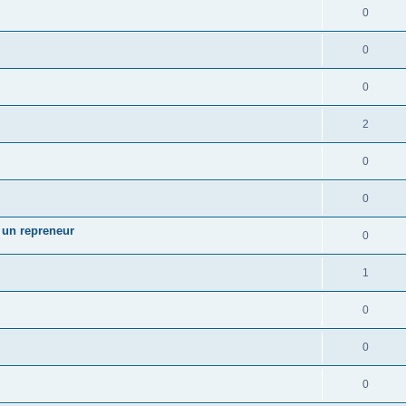
0
0
0
2
0
0
 un repreneur
0
1
0
0
0