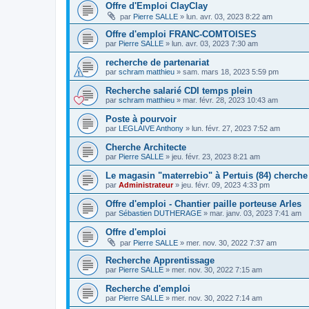
Offre d'Emploi ClayClay
par
Pierre SALLE
»
lun. avr. 03, 2023 8:22 am
Offre d'emploi FRANC-COMTOISES
par
Pierre SALLE
»
lun. avr. 03, 2023 7:30 am
recherche de partenariat
par
schram matthieu
»
sam. mars 18, 2023 5:59 pm
Recherche salarié CDI temps plein
par
schram matthieu
»
mar. févr. 28, 2023 10:43 am
Poste à pourvoir
par
LEGLAIVE Anthony
»
lun. févr. 27, 2023 7:52 am
Cherche Architecte
par
Pierre SALLE
»
jeu. févr. 23, 2023 8:21 am
Le magasin "materrebio" à Pertuis (84) cherche
par
Administrateur
»
jeu. févr. 09, 2023 4:33 pm
Offre d'emploi - Chantier paille porteuse Arles
par
Sébastien DUTHERAGE
»
mar. janv. 03, 2023 7:41 am
Offre d'emploi
par
Pierre SALLE
»
mer. nov. 30, 2022 7:37 am
Recherche Apprentissage
par
Pierre SALLE
»
mer. nov. 30, 2022 7:15 am
Recherche d'emploi
par
Pierre SALLE
»
mer. nov. 30, 2022 7:14 am