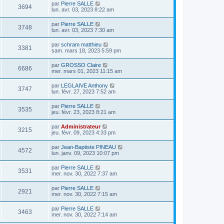
par
Pierre SALLE
3694
lun. avr. 03, 2023 8:22 am
par
Pierre SALLE
3748
lun. avr. 03, 2023 7:30 am
par
schram matthieu
3381
sam. mars 18, 2023 5:59 pm
par
GROSSO Claire
6686
mer. mars 01, 2023 11:15 am
par
LEGLAIVE Anthony
3747
lun. févr. 27, 2023 7:52 am
par
Pierre SALLE
3535
jeu. févr. 23, 2023 8:21 am
par
Administrateur
3215
jeu. févr. 09, 2023 4:33 pm
par
Jean-Baptiste PINEAU
4572
lun. janv. 09, 2023 10:07 pm
par
Pierre SALLE
3531
mer. nov. 30, 2022 7:37 am
par
Pierre SALLE
2921
mer. nov. 30, 2022 7:15 am
par
Pierre SALLE
3463
mer. nov. 30, 2022 7:14 am