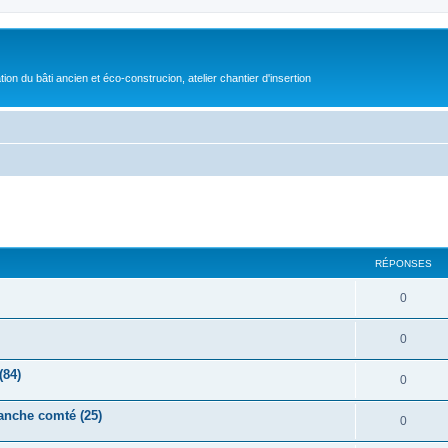
on du bâti ancien et éco-construcion, atelier chantier d'insertion
cher
cherche avancée
RÉPONSES
0
0
(84)
0
anche comté (25)
0