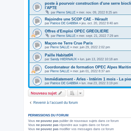
poste à pourvoir construction d'une serre biocl
l'APTE
par
Pierre SALLE
»
mer. nov. 09, 2022 8:25 am
Rejoindre une SCOP CAE - Hérault
par
Patrice DE GABBIA
»
jeu. oct. 20, 2022 9:40 am
Offres d'Emploi OPEC GREOLIERE
par
Pierre SALLE
»
mer. sept. 21, 2022 7:29 am
Maçon·ne Terre Crue Paris
par
Pierre SALLE
»
mer. juin 29, 2022 2:02 pm
Paille Habitat04
par
Sandy HIERNAUX
»
lun. juin 13, 2022 10:18 am
Coordonateur de formation OPEC Alpes Mariti
par
Pierre SALLE
»
mer. juin 01, 2022 8:37 am
Immédiatement - Arles - Intérim 1 mois - La pie
par
Patrice DE GABBIA
»
lun. mai 23, 2022 3:19 pm
Nouveau sujet
Revenir à l’accueil du forum
PERMISSIONS DU FORUM
Vous
ne pouvez pas
publier de nouveaux sujets dans ce forum
Vous
ne pouvez pas
répondre aux sujets dans ce forum
Vous
ne pouvez pas
modifier vos messages dans ce forum