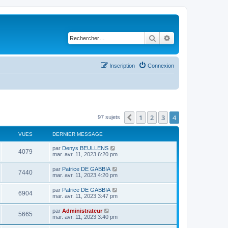
Rechercher
Recherche avancé
Inscription
Connexion
1
2
3
4
Précédent
97 sujets
VUES
DERNIER MESSAGE
par
Denys BEULLENS
4079
mar. avr. 11, 2023 6:20 pm
par
Patrice DE GABBIA
7440
mar. avr. 11, 2023 4:20 pm
par
Patrice DE GABBIA
6904
mar. avr. 11, 2023 3:47 pm
par
Administrateur
5665
mar. avr. 11, 2023 3:40 pm