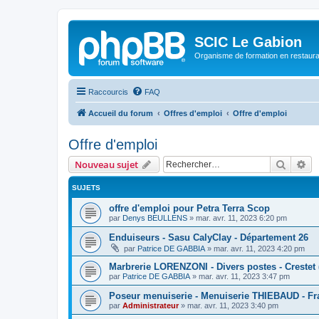
SCIC Le Gabion
Organisme de formation en restaurati
Raccourcis
FAQ
Accueil du forum
Offres d'emploi
Offre d'emploi
Offre d'emploi
Recher
Re
Nouveau sujet
SUJETS
offre d'emploi pour Petra Terra Scop
par
Denys BEULLENS
»
mar. avr. 11, 2023 6:20 pm
Enduiseurs - Sasu CalyClay - Département 26
par
Patrice DE GABBIA
»
mar. avr. 11, 2023 4:20 pm
Marbrerie LORENZONI - Divers postes - Crestet 
par
Patrice DE GABBIA
»
mar. avr. 11, 2023 3:47 pm
Poseur menuiserie - Menuiserie THIEBAUD - Fr
par
Administrateur
»
mar. avr. 11, 2023 3:40 pm