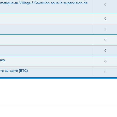
imatique au Village à Cavaillon sous la supervision de
0
0
3
0
0
mes
0
rre au carré (BTC)
0