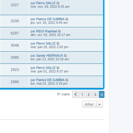
par
Pierre SALLE
3327
mer. nov. 09, 2022 8:25 am
par
Patrice DE GABBIA
3200
jeu. oct. 20, 2022 9:40 am
par
REGI Raphael
6297
dim. oct. 02, 2022 10:17 am
par
Pierre SALLE
3048
mer. juin 29, 2022 2:02 pm
par
Sandy HIERNAUX
2995
lun. juin 13, 2022 10:18 am
par
Pierre SALLE
2923
mer. juin 01, 2022 8:37 am
par
Patrice DE GABBIA
2986
lun. mai 23, 2022 3:19 pm
1
2
3
4
Précédent
97 sujets
Aller