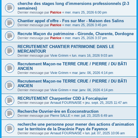
cherche des stages long d'immersions professionnels (2-3
semaines)
Dernier message par
Patrice
«
mer. mars 25, 2026 6:00 pm
Chantier appel d'offre - Fos sur Mer - Maison des Salins
Dernier message par
Patrice
«
mer. mars 25, 2026 3:45 pm
Recrute Maçon du patrimoine - Gironde, Charente, Dordogne
Dernier message par
Patrice
«
mer. mars 25, 2026 3:37 pm
RECRUTEMENT CHANTIER PATRIMOINE DANS LE
MERCANTOUR
Dernier message par
Vivie Grimm
«
lun. mars 16, 2026 9:03 am
Recrutement Maçon·ne TERRE CRUE / PIERRE / DU BÂTI
ANCIEN
Dernier message par
Vivie Grimm
«
mar. janv. 06, 2026 4:14 pm
Recrutement Maçon·ne TERRE CRUE / PIERRE / DU BÂTI
ANCIEN
Dernier message par
Vivie Grimm
«
mar. janv. 06, 2026 4:14 pm
RECRUTEMENT Charpentier CDD à Forcalquier
Dernier message par
Arnaud FOURNAISE
«
jeu. sept. 25, 2025 11:47 am
Recherche Ouvrier·ère en Écoconstruction
Dernier message par
Pierre SALLE
«
mer. juil. 23, 2025 6:49 am
recherche une personne pour mener des actions d'animation
sur le territoire de la Dracénie Pays de Fayence
Dernier message par
Arnaud FOURNAISE
«
lun. juil. 07, 2025 10:06 am