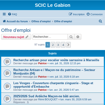
SCIC Le Gabion
FAQ
Inscription
Connexion
R
Accueil du forum
Offres d'emploi
Offre d'emploi
e
Offre d'emploi
c
Rechercher
Recherche avanc
Nouveau sujet
h
e
1
2
3
4
Suivant
97 sujets
r
Sujets
c
Recherche artisan pour escalier voûte sarrasine à Marseille
h
Dernier message par
Patrice
«
ven. juil. 31, 2026 12:15 pm
e
Recherche Artisan·e / Maçon·ne du patrimoine – Secteur
r
Montjustin (04)
Dernier message par
Patrice
«
ven. juil. 10, 2026 6:18 am
Les Vosges - Couverture charpente zinguerie - Stage et
oppprtunité d'Embauche
Dernier message par
Patrice
«
lun. avr. 20, 2026 5:47 am
2025/2026 Sud Ardèche Maçon-ne bâti ancien.
Dernier message par
Rémi BOUQUET
«
lun. mars 30, 2026 6:59 am
Réponses :
1