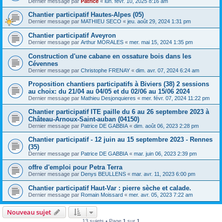
Dernier message par
Patrice
«
lun. févr. 10, 2025 8:16 am
Chantier participatif Hautes-Alpes (05)
Dernier message par
MATHIEU SECO
«
jeu. août 29, 2024 1:31 pm
Chantier participatif Aveyron
Dernier message par
Arthur MORALES
«
mer. mai 15, 2024 1:35 pm
Construction d'une cabane en ossature bois dans les
Cévennes
Dernier message par
Christophe FRENAY
«
dim. avr. 07, 2024 6:24 am
Proposition chantiers participatifs à Biviers (38) 2 sessions
au choix: du 21/04 au 04/05 et du 02/06 au 15/06 2024
Dernier message par
Mathieu Desjonquieres
«
mer. févr. 07, 2024 11:22 pm
Chantier participatif ITE paille du 6 au 26 septembre 2023 à
Château-Arnoux-Saint-auban (04150)
Dernier message par
Patrice DE GABBIA
«
dim. août 06, 2023 2:28 pm
Chantier participatif - 12 juin au 15 septembre 2023 - Rennes
(35)
Dernier message par
Patrice DE GABBIA
«
mar. juin 06, 2023 2:39 pm
offre d'emploi pour Petra Terra
Dernier message par
Denys BEULLENS
«
mar. avr. 11, 2023 6:00 pm
Chantier participatif Haut-Var : pierre sèche et calade.
Dernier message par
Romain Moissard
«
mer. avr. 05, 2023 7:22 am
Nouveau sujet
13 sujets • Page
1
sur
1