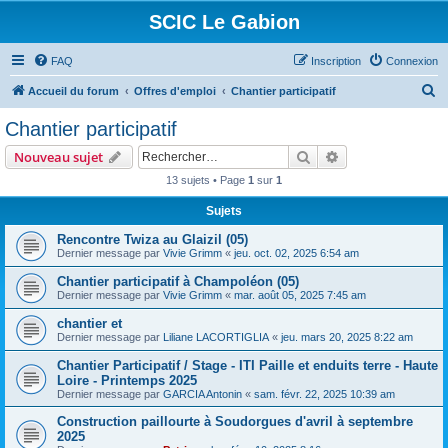
SCIC Le Gabion
FAQ
Inscription
Connexion
R
Accueil du forum
Offres d'emploi
Chantier participatif
e
Chantier participatif
c
Rechercher
Recherche avanc
Nouveau sujet
h
13 sujets • Page
1
sur
1
e
Sujets
r
c
Rencontre Twiza au Glaizil (05)
Dernier message par
Vivie Grimm
«
jeu. oct. 02, 2025 6:54 am
h
Chantier participatif à Champoléon (05)
e
Dernier message par
Vivie Grimm
«
mar. août 05, 2025 7:45 am
r
chantier et
Dernier message par
Liliane LACORTIGLIA
«
jeu. mars 20, 2025 8:22 am
Chantier Participatif / Stage - ITI Paille et enduits terre - Haute
Loire - Printemps 2025
Dernier message par
GARCIA Antonin
«
sam. févr. 22, 2025 10:39 am
Construction paillourte à Soudorgues d'avril à septembre
2025