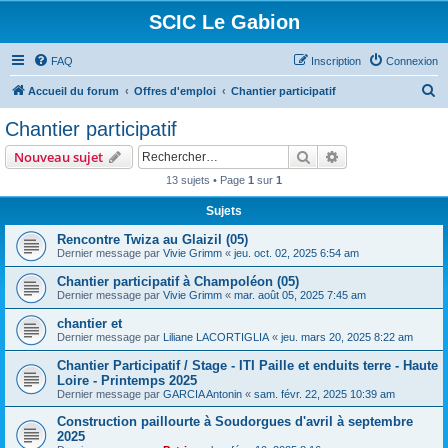
SCIC Le Gabion
FAQ
Inscription
Connexion
R
Accueil du forum
Offres d'emploi
Chantier participatif
e
Chantier participatif
c
Rechercher
Recherche avanc
Nouveau sujet
h
13 sujets • Page
1
sur
1
e
Sujets
r
c
Rencontre Twiza au Glaizil (05)
Dernier message par
Vivie Grimm
«
jeu. oct. 02, 2025 6:54 am
h
Chantier participatif à Champoléon (05)
e
Dernier message par
Vivie Grimm
«
mar. août 05, 2025 7:45 am
r
chantier et
Dernier message par
Liliane LACORTIGLIA
«
jeu. mars 20, 2025 8:22 am
Chantier Participatif / Stage - ITI Paille et enduits terre - Haute
Loire - Printemps 2025
Dernier message par
GARCIA Antonin
«
sam. févr. 22, 2025 10:39 am
Construction paillourte à Soudorgues d'avril à septembre
2025