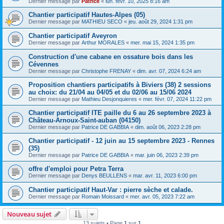
Dernier message par
Patrice
«
lun. févr. 10, 2025 8:16 am
Chantier participatif Hautes-Alpes (05)
Dernier message par
MATHIEU SECO
«
jeu. août 29, 2024 1:31 pm
Chantier participatif Aveyron
Dernier message par
Arthur MORALES
«
mer. mai 15, 2024 1:35 pm
Construction d'une cabane en ossature bois dans les
Cévennes
Dernier message par
Christophe FRENAY
«
dim. avr. 07, 2024 6:24 am
Proposition chantiers participatifs à Biviers (38) 2 sessions
au choix: du 21/04 au 04/05 et du 02/06 au 15/06 2024
Dernier message par
Mathieu Desjonquieres
«
mer. févr. 07, 2024 11:22 pm
Chantier participatif ITE paille du 6 au 26 septembre 2023 à
Château-Arnoux-Saint-auban (04150)
Dernier message par
Patrice DE GABBIA
«
dim. août 06, 2023 2:28 pm
Chantier participatif - 12 juin au 15 septembre 2023 - Rennes
(35)
Dernier message par
Patrice DE GABBIA
«
mar. juin 06, 2023 2:39 pm
offre d'emploi pour Petra Terra
Dernier message par
Denys BEULLENS
«
mar. avr. 11, 2023 6:00 pm
Chantier participatif Haut-Var : pierre sèche et calade.
Dernier message par
Romain Moissard
«
mer. avr. 05, 2023 7:22 am
Nouveau sujet
13 sujets • Page
1
sur
1