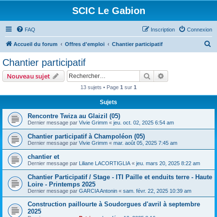
SCIC Le Gabion
FAQ
Inscription
Connexion
R
Accueil du forum
Offres d'emploi
Chantier participatif
e
Chantier participatif
c
Rechercher
Recherche avanc
Nouveau sujet
h
13 sujets • Page
1
sur
1
e
Sujets
r
c
Rencontre Twiza au Glaizil (05)
Dernier message par
Vivie Grimm
«
jeu. oct. 02, 2025 6:54 am
h
Chantier participatif à Champoléon (05)
e
Dernier message par
Vivie Grimm
«
mar. août 05, 2025 7:45 am
r
chantier et
Dernier message par
Liliane LACORTIGLIA
«
jeu. mars 20, 2025 8:22 am
Chantier Participatif / Stage - ITI Paille et enduits terre - Haute
Loire - Printemps 2025
Dernier message par
GARCIA Antonin
«
sam. févr. 22, 2025 10:39 am
Construction paillourte à Soudorgues d'avril à septembre
2025