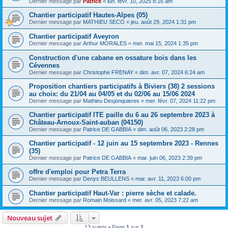
Dernier message par
Patrice
«
lun. févr. 10, 2025 8:16 am
Chantier participatif Hautes-Alpes (05)
Dernier message par
MATHIEU SECO
«
jeu. août 29, 2024 1:31 pm
Chantier participatif Aveyron
Dernier message par
Arthur MORALES
«
mer. mai 15, 2024 1:35 pm
Construction d'une cabane en ossature bois dans les
Cévennes
Dernier message par
Christophe FRENAY
«
dim. avr. 07, 2024 6:24 am
Proposition chantiers participatifs à Biviers (38) 2 sessions
au choix: du 21/04 au 04/05 et du 02/06 au 15/06 2024
Dernier message par
Mathieu Desjonquieres
«
mer. févr. 07, 2024 11:22 pm
Chantier participatif ITE paille du 6 au 26 septembre 2023 à
Château-Arnoux-Saint-auban (04150)
Dernier message par
Patrice DE GABBIA
«
dim. août 06, 2023 2:28 pm
Chantier participatif - 12 juin au 15 septembre 2023 - Rennes
(35)
Dernier message par
Patrice DE GABBIA
«
mar. juin 06, 2023 2:39 pm
offre d'emploi pour Petra Terra
Dernier message par
Denys BEULLENS
«
mar. avr. 11, 2023 6:00 pm
Chantier participatif Haut-Var : pierre sèche et calade.
Dernier message par
Romain Moissard
«
mer. avr. 05, 2023 7:22 am
Nouveau sujet
13 sujets • Page
1
sur
1