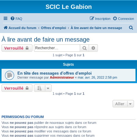
SCIC Le Gabion
FAQ
Inscription
Connexion
R
Accueil du forum
Offres d'emploi
À lire avant de faire un message
e
À lire avant de faire un message
c
Rechercher
Recherche avancée
Verrouillé
h
1 sujet • Page
1
sur
1
e
Sujets
r
c
En tête des messages d'offres d'emploi
Dernier message par
Administrateur
«
mar. avr. 26, 2022 2:58 pm
h
e
Verrouillé
1 sujet • Page
1
sur
1
r
Aller
PERMISSIONS DU FORUM
Vous
ne pouvez pas
publier de nouveaux sujets dans ce forum
Vous
ne pouvez pas
répondre aux sujets dans ce forum
Vous
ne pouvez pas
modifier vos messages dans ce forum
Vous
ne pouvez pas
supprimer vos messages dans ce forum