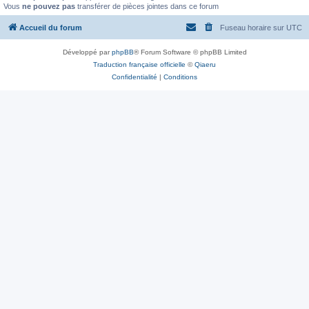
Vous
ne pouvez pas
transférer de pièces jointes dans ce forum
Accueil du forum
Fuseau horaire sur
UTC
Développé par
phpBB
® Forum Software © phpBB Limited
Traduction française officielle
©
Qiaeru
Confidentialité
|
Conditions