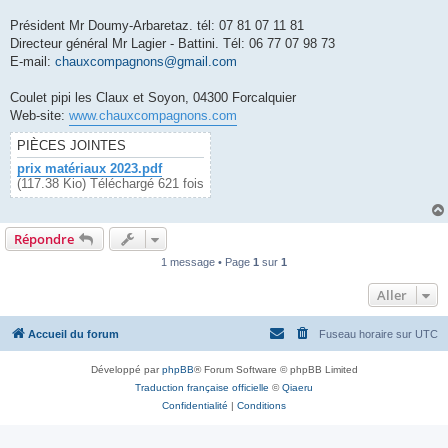
Président Mr Doumy-Arbaretaz. tél: 07 81 07 11 81
Directeur général Mr Lagier - Battini. Tél: 06 77 07 98 73
E-mail:
chauxcompagnons@gmail.com
Coulet pipi les Claux et Soyon, 04300 Forcalquier
Web-site:
www.chauxcompagnons.com
PIÈCES JOINTES
prix matériaux 2023.pdf
(117.38 Kio) Téléchargé 621 fois
Répondre
1 message • Page
1
sur
1
Aller
Accueil du forum
Fuseau horaire sur
UTC
Développé par
phpBB
® Forum Software © phpBB Limited
Traduction française officielle
©
Qiaeru
Confidentialité
|
Conditions