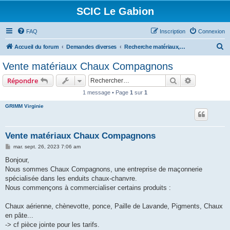
SCIC Le Gabion
FAQ
Inscription
Connexion
R
Accueil du forum
Demandes diverses
Recherche matériaux, outillages...
e
Vente matériaux Chaux Compagnons
c
Rechercher
Recherche 
Répondre
h
1 message • Page
1
sur
1
e
GRIMM Virginie
r
c
h
Vente matériaux Chaux Compagnons
e
M
mar. sept. 26, 2023 7:06 am
e
r
s
Bonjour,
s
Nous sommes Chaux Compagnons, une entreprise de maçonnerie
a
g
spécialisée dans les enduits chaux-chanvre.
e
Nous commençons à commercialiser certains produits :
Chaux aérienne, chènevotte, ponce, Paille de Lavande, Pigments, Chaux
en pâte...
-> cf pièce jointe pour les tarifs.