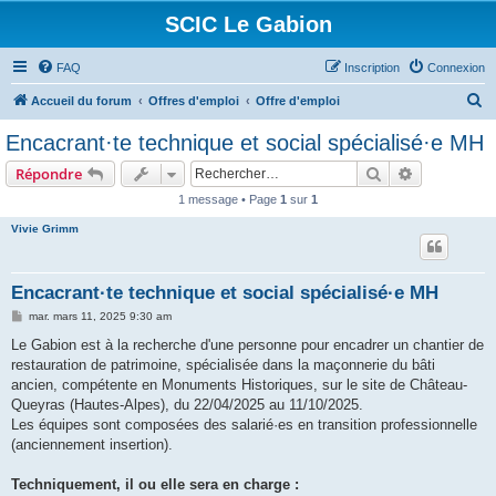
SCIC Le Gabion
FAQ
Inscription
Connexion
R
Accueil du forum
Offres d'emploi
Offre d'emploi
e
Encacrant·te technique et social spécialisé·e MH
c
Rechercher
Recherche 
Répondre
h
1 message • Page
1
sur
1
e
Vivie Grimm
r
c
h
Encacrant·te technique et social spécialisé·e MH
e
M
mar. mars 11, 2025 9:30 am
e
r
s
Le Gabion est à la recherche d'une personne pour encadrer un chantier de
s
restauration de patrimoine, spécialisée dans la maçonnerie du bâti
a
g
ancien, compétente en Monuments Historiques, sur le site de Château-
e
Queyras (Hautes-Alpes), du 22/04/2025 au 11/10/2025.
Les équipes sont composées des salarié·es en transition professionnelle
(anciennement insertion).
Techniquement, il ou elle sera en charge :