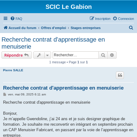
SCIC Le Gabion
FAQ
Inscription
Connexion
R
Accueil du forum
Offres d'emploi
Stages entreprises
e
Recherche contrat d'apprentissage en
c
menuiserie
h
Rechercher
Recherche 
Répondre
e
1 message • Page
1
sur
1
r
Pierre SALLE
c
h
e
Recherche contrat d'apprentissage en menuiserie
r
M
ven. mai 09, 2025 6:11 am
e
s
Recherche contrat d'apprentissage en menuiserie
s
a
g
Bonjour,
e
Je m’appelle Gwendoline, j’ai 24 ans et je suis designer graphique de
formation. Je souhaite me reconvertir en intégrant en septembre prochain
un CAP Menuisier Fabricant, en passant par la voie de l’apprentissage en
entreprise.