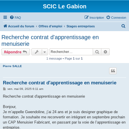
SCIC Le Gabion
FAQ
Inscription
Connexion
R
Accueil du forum
Offres d'emploi
Stages entreprises
e
Recherche contrat d'apprentissage en
c
menuiserie
h
Rechercher
Recherche 
Répondre
e
1 message • Page
1
sur
1
r
Pierre SALLE
c
h
e
Recherche contrat d'apprentissage en menuiserie
r
M
ven. mai 09, 2025 6:11 am
e
s
Recherche contrat d'apprentissage en menuiserie
s
a
g
Bonjour,
e
Je m’appelle Gwendoline, j’ai 24 ans et je suis designer graphique de
formation. Je souhaite me reconvertir en intégrant en septembre prochain
un CAP Menuisier Fabricant, en passant par la voie de l’apprentissage en
entreprise.