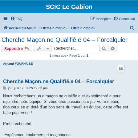
SCIC Le Gabion
FAQ
Inscription
Connexion
R
Accueil du forum
Offres d'emploi
Offre d'emploi
e
Cherche Maçon.ne Qualifié.e 04 – Forcalquier
c
Rechercher
Recherche 
Répondre
h
1 message • Page
1
sur
1
e
Arnaud FOURNAISE
r
c
h
Cherche Maçon.ne Qualifié.e 04 – Forcalquier
e
M
jeu. juin 12, 2025 12:36 pm
e
r
s
Nous recherchons un.e maçon.ne qualifié.e et expérimenté.e pour
s
rejoindre notre équipe. Si vous êtes passionné.e par votre métier,
a
g
rigoureux.se et doté d’un bon sens du travail en équipe, cette offre est
e
faite pour vous !
Profil recherché :
-Expérience confirmée en maçonnerie