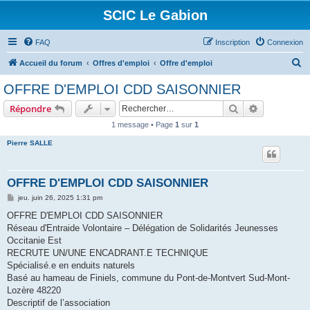
SCIC Le Gabion
FAQ
Inscription
Connexion
R
Accueil du forum
Offres d'emploi
Offre d'emploi
e
OFFRE D'EMPLOI CDD SAISONNIER
c
Rechercher
Recherche 
Répondre
h
1 message • Page
1
sur
1
e
Pierre SALLE
r
c
h
OFFRE D'EMPLOI CDD SAISONNIER
e
M
jeu. juin 26, 2025 1:31 pm
e
r
s
OFFRE D'EMPLOI CDD SAISONNIER
s
Réseau d'Entraide Volontaire – Délégation de Solidarités Jeunesses
a
g
Occitanie Est
e
RECRUTE UN/UNE ENCADRANT.E TECHNIQUE
Spécialisé.e en enduits naturels
Basé au hameau de Finiels, commune du Pont-de-Montvert Sud-Mont-
Lozère 48220
Descriptif de l’association