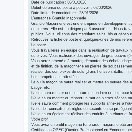
Date de publication : 05/01/2026
Début de prise de poste à pourvoir : 02/03/2026
Date limite de candidature : 28/01/2026
L’entreprise Granulo Maçonnerie
Granulo Maçonnerie est une entreprise en développement d
en pierres. Elle est co-dirigée par 3 associé.e.s. Nous trav
publics. Nous utilisons des matériaux sains, bio et géosou
Retrouvez la fiche de poste et quelques-unes de nos référe
Le poste
Vous travaillerez en équipe dans la réalisation de travaux ne
ou privés. Vous réaliserez des ouvrages de gros oeuvre (élé
Vous serez amené.e à monter, démonter des échafaudages, t
et de finition, de la maçonnerie en pierres de soubassemen
réaliser des complexes de sols (drain, hérisson, dalle, finiti
Les compétences attestées
Le ou la maçon.ne saura réaliser et mettre en oeuvre des m
bauge, etc.
Il/elle saura monter une ossature secondaire en bois pour l
Il/elle saura monter ou réparer un mur en pierres sèches ou
Il/elle saura comment protéger les supports annexes à l’ou
Il/elle doit connaitre les règles de sécurité en se protégea
Il/elle saura également réaliser des enduits à la chaux et f
Votre profil
Vous avez un profil maçon.ne terre crue, maçon.ne bâti an
Certification OPEC (Ouvrier Professionnel en Ecoconstruct