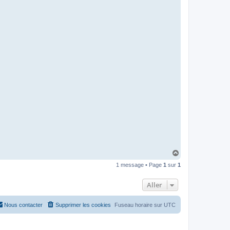
H
a
1 message • Page
1
sur
1
u
t
Aller
Nous contacter
Supprimer les cookies
Fuseau horaire sur
UTC