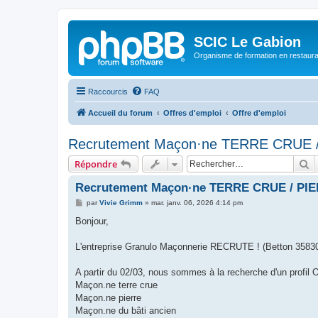
SCIC Le Gabion
Organisme de formation en restaurati
Raccourcis
FAQ
Accueil du forum
Offres d'emploi
Offre d'emploi
Recrutement Maçon·ne TERRE CRUE 
R
Répondre
Recrutement Maçon·ne TERRE CRUE / PIE
M
par
Vivie Grimm
»
mar. janv. 06, 2026 4:14 pm
e
s
Bonjour,
s
a
g
L'entreprise Granulo Maçonnerie RECRUTE ! (Betton 35830, 
e
A partir du 02/03, nous sommes à la recherche d'un profil O
Maçon.ne terre crue
Maçon.ne pierre
Maçon.ne du bâti ancien