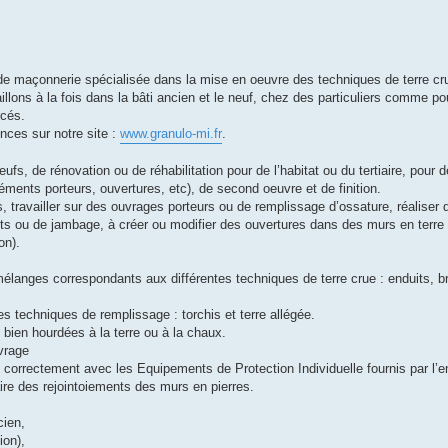
e maçonnerie spécialisée dans la mise en oeuvre des techniques de terre cr
aillons à la fois dans la bâti ancien et le neuf, chez des particuliers comme p
rcés.
nces sur notre site :
www.granulo-mi.fr
.
ufs, de rénovation ou de réhabilitation pour de l’habitat ou du tertiaire, pour
ments porteurs, ouvertures, etc), de second oeuvre et de finition.
ravailler sur des ouvrages porteurs ou de remplissage d’ossature, réaliser 
ts ou de jambage, à créer ou modifier des ouvertures dans des murs en terre 
on).
élanges correspondants aux différentes techniques de terre crue : enduits, br
es techniques de remplissage : torchis et terre allégée.
 bien hourdées à la terre ou à la chaux.
vrage
nt correctement avec les Equipements de Protection Individuelle fournis par l’e
aire des rejointoiements des murs en pierres.
cien,
ion),