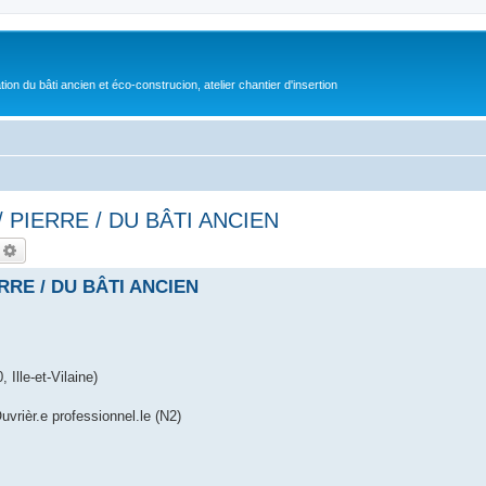
on du bâti ancien et éco-construcion, atelier chantier d'insertion
/ PIERRE / DU BÂTI ANCIEN
echercher
Recherche avancée
RRE / DU BÂTI ANCIEN
Ille-et-Vilaine)
uvrièr.e professionnel.le (N2)