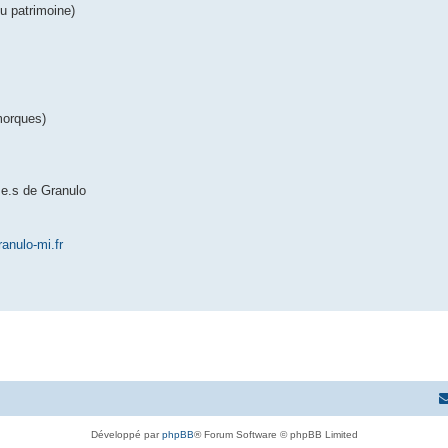
u patrimoine)
morques)
.e.s de Granulo
anulo-mi.fr
Développé par
phpBB
® Forum Software © phpBB Limited