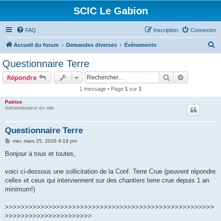
SCIC Le Gabion
FAQ
Inscription
Connexion
R
Accueil du forum
Demandes diverses
Évènements
e
Questionnaire Terre
c
Rechercher
Recherche 
Répondre
h
1 message • Page
1
sur
1
e
Patrice
r
Administrateur du site
c
h
Questionnaire Terre
e
M
mer. mars 25, 2026 4:19 pm
e
r
s
Bonjour à tous et toutes,
s
a
g
voici ci-dessous une sollicitation de la Conf. Terre Crue (peuvent répondre
e
celles et ceux qui interviennent sur des chantiers terre crue depuis 1 an
minimum!)
>>>>>>>>>>>>>>>>>>>>>>>>>>>>>>>>>>>>>>>>>>>>>>>>>>>>>
>>>>>>>>>>>>>>>>>>>>>>