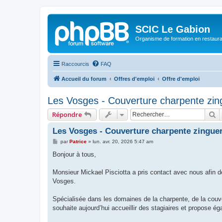
SCIC Le Gabion
Organisme de formation en restaurati
Raccourcis
FAQ
Accueil du forum
Offres d'emploi
Offre d'emploi
Les Vosges - Couverture charpente zin
R
Répondre
Les Vosges - Couverture charpente zinguer
M
par
Patrice
»
lun. avr. 20, 2026 5:47 am
e
s
Bonjour à tous,
s
a
g
Monsieur Mickael Pisciotta a pris contact avec nous afin d
e
Vosges.
Spécialisée dans les domaines de la charpente, de la couvert
souhaite aujourd’hui accueillir des stagiaires et propose 