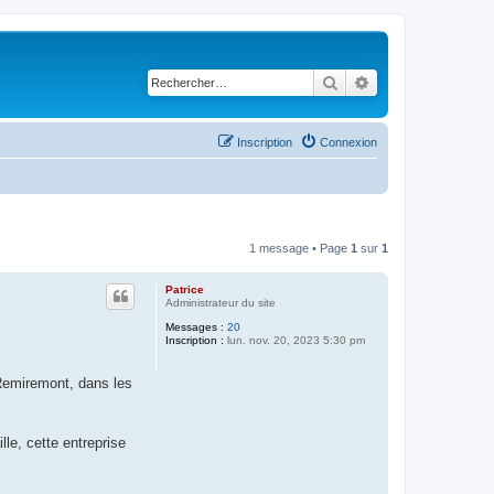
Rechercher
Recherche avancé
Inscription
Connexion
1 message • Page
1
sur
1
Patrice
Administrateur du site
Messages :
20
Inscription :
lun. nov. 20, 2023 5:30 pm
-Remiremont, dans les
lle, cette entreprise