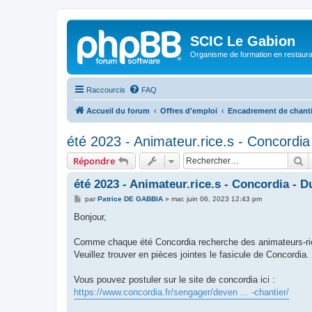
SCIC Le Gabion
Organisme de formation en restaurati
Raccourcis
FAQ
Accueil du forum
Offres d'emploi
Encadrement de chanti
été 2023 - Animateur.rice.s - Concordia 
R
Répondre
été 2023 - Animateur.rice.s - Concordia - Du
M
par
Patrice DE GABBIA
»
mar. juin 06, 2023 12:43 pm
e
s
Bonjour,
s
a
g
Comme chaque été Concordia recherche des animateurs-ri
e
Veuillez trouver en pièces jointes le fasicule de Concordia.
Vous pouvez postuler sur le site de concordia ici :
https://www.concordia.fr/sengager/deven ... -chantier/