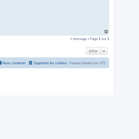
H
a
1 message • Page
1
sur
1
u
t
Aller
Nous contacter
Supprimer les cookies
Fuseau horaire sur
UTC