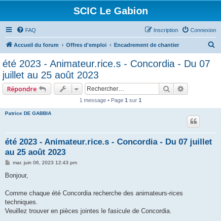
SCIC Le Gabion
FAQ
Inscription
Connexion
R
Accueil du forum
Offres d'emploi
Encadrement de chantier
e
été 2023 - Animateur.rice.s - Concordia - Du 07
c
juillet au 25 août 2023
h
Rechercher
Recherche 
Répondre
e
1 message • Page
1
sur
1
r
Patrice DE GABBIA
c
h
e
été 2023 - Animateur.rice.s - Concordia - Du 07 juillet
au 25 août 2023
r
M
mar. juin 06, 2023 12:43 pm
e
s
Bonjour,
s
a
g
Comme chaque été Concordia recherche des animateurs-rices
e
techniques.
Veuillez trouver en pièces jointes le fasicule de Concordia.