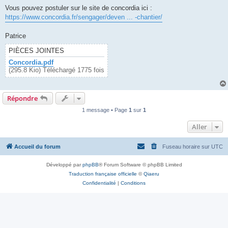
Vous pouvez postuler sur le site de concordia ici :
https://www.concordia.fr/sengager/deven ... -chantier/
Patrice
PIÈCES JOINTES
Concordia.pdf
(295.8 Kio) Téléchargé 1775 fois
Répondre
1 message • Page
1
sur
1
Aller
Accueil du forum
Fuseau horaire sur
UTC
Développé par
phpBB
® Forum Software © phpBB Limited
Traduction française officielle
©
Qiaeru
Confidentialité
|
Conditions