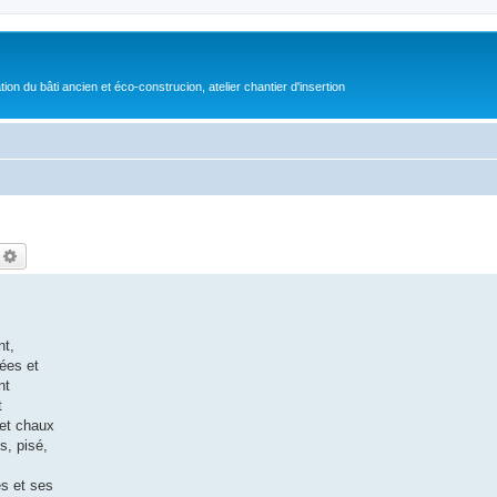
on du bâti ancien et éco-construcion, atelier chantier d'insertion
echercher
Recherche avancée
nt,
ées et
nt
t
 et chaux
s, pisé,
s et ses