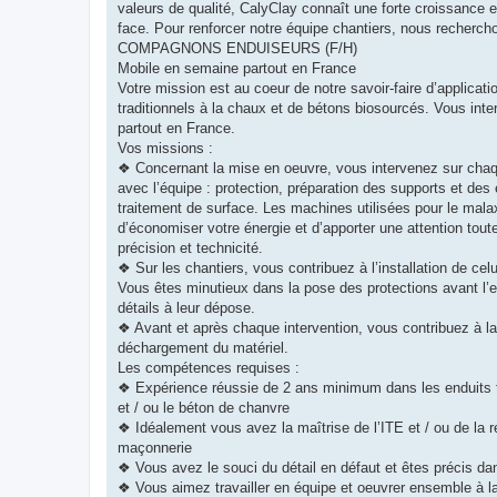
valeurs de qualité, CalyClay connaît une forte croissance e
face. Pour renforcer notre équipe chantiers, nous recherch
COMPAGNONS ENDUISEURS (F/H)
Mobile en semaine partout en France
Votre mission est au coeur de notre savoir-faire d’applicatio
traditionnels à la chaux et de bétons biosourcés. Vous int
partout en France.
Vos missions :
❖ Concernant la mise en oeuvre, vous intervenez sur chaq
avec l’équipe : protection, préparation des supports et des 
traitement de surface. Les machines utilisées pour le mala
d’économiser votre énergie et d’apporter une attention toute 
précision et technicité.
❖ Sur les chantiers, vous contribuez à l’installation de cel
Vous êtes minutieux dans la pose des protections avant l’e
détails à leur dépose.
❖ Avant et après chaque intervention, vous contribuez à la
déchargement du matériel.
Les compétences requises :
❖ Expérience réussie de 2 ans minimum dans les enduits tra
et / ou le béton de chanvre
❖ Idéalement vous avez la maîtrise de l’ITE et / ou de la re
maçonnerie
❖ Vous avez le souci du détail en défaut et êtes précis d
❖ Vous aimez travailler en équipe et oeuvrer ensemble à la