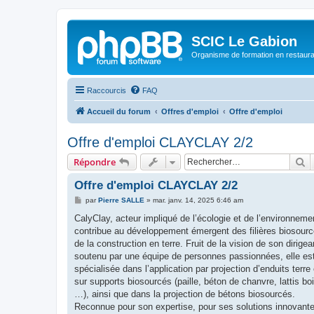
SCIC Le Gabion
Organisme de formation en restaurati
Raccourcis
FAQ
Accueil du forum
Offres d'emploi
Offre d'emploi
Offre d'emploi CLAYCLAY 2/2
R
Répondre
Offre d'emploi CLAYCLAY 2/2
M
par
Pierre SALLE
»
mar. janv. 14, 2025 6:46 am
e
s
CalyClay, acteur impliqué de l’écologie et de l’environneme
s
contribue au développement émergent des filières biosourc
a
g
de la construction en terre. Fruit de la vision de son dirigea
e
soutenu par une équipe de personnes passionnées, elle es
spécialisée dans l’application par projection d’enduits terre
sur supports biosourcés (paille, béton de chanvre, lattis boi
…), ainsi que dans la projection de bétons biosourcés.
Reconnue pour son expertise, pour ses solutions innovante