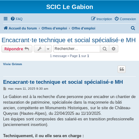
SCIC Le Gabion
FAQ
Inscription
Connexion
R
Accueil du forum
Offres d'emploi
Offre d'emploi
e
Encacrant·te technique et social spécialisé·e MH
c
Rechercher
Recherche 
Répondre
h
1 message • Page
1
sur
1
e
Vivie Grimm
r
c
h
Encacrant·te technique et social spécialisé·e MH
e
M
mar. mars 11, 2025 9:30 am
e
r
s
Le Gabion est à la recherche d'une personne pour encadrer un chantier de
s
restauration de patrimoine, spécialisée dans la maçonnerie du bâti
a
g
ancien, compétente en Monuments Historiques, sur le site de Château-
e
Queyras (Hautes-Alpes), du 22/04/2025 au 11/10/2025.
Les équipes sont composées des salarié·es en transition professionnelle
(anciennement insertion).
Techniquement, il ou elle sera en charge :