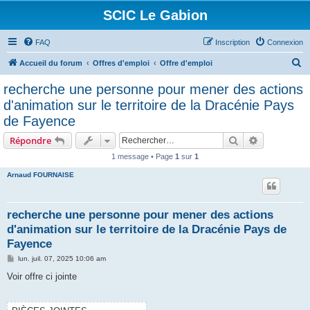
SCIC Le Gabion
FAQ
Inscription
Connexion
R
Accueil du forum
Offres d'emploi
Offre d'emploi
e
recherche une personne pour mener des actions
c
d'animation sur le territoire de la Dracénie Pays
h
de Fayence
e
Rechercher
Recherche 
Répondre
r
1 message • Page
1
sur
1
c
Arnaud FOURNAISE
h
e
r
recherche une personne pour mener des actions
d'animation sur le territoire de la Dracénie Pays de
Fayence
M
lun. juil. 07, 2025 10:06 am
e
s
Voir offre ci jointe
s
a
g
e