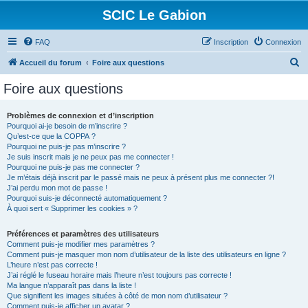
SCIC Le Gabion
FAQ
Inscription
Connexion
R
Accueil du forum
Foire aux questions
e
Foire aux questions
c
h
Problèmes de connexion et d’inscription
Pourquoi ai-je besoin de m’inscrire ?
e
Qu’est-ce que la COPPA ?
r
Pourquoi ne puis-je pas m’inscrire ?
Je suis inscrit mais je ne peux pas me connecter !
c
Pourquoi ne puis-je pas me connecter ?
Je m’étais déjà inscrit par le passé mais ne peux à présent plus me connecter ?!
h
J’ai perdu mon mot de passe !
e
Pourquoi suis-je déconnecté automatiquement ?
À quoi sert « Supprimer les cookies » ?
r
Préférences et paramètres des utilisateurs
Comment puis-je modifier mes paramètres ?
Comment puis-je masquer mon nom d’utilisateur de la liste des utilisateurs en ligne ?
L’heure n’est pas correcte !
J’ai réglé le fuseau horaire mais l’heure n’est toujours pas correcte !
Ma langue n’apparaît pas dans la liste !
Que signifient les images situées à côté de mon nom d’utilisateur ?
Comment puis-je afficher un avatar ?