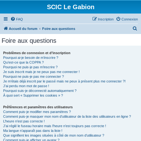
SCIC Le Gabion
FAQ
Inscription
Connexion
R
Accueil du forum
Foire aux questions
e
Foire aux questions
c
h
Problèmes de connexion et d’inscription
Pourquoi ai-je besoin de m’inscrire ?
e
Qu’est-ce que la COPPA ?
r
Pourquoi ne puis-je pas m’inscrire ?
Je suis inscrit mais je ne peux pas me connecter !
c
Pourquoi ne puis-je pas me connecter ?
Je m’étais déjà inscrit par le passé mais ne peux à présent plus me connecter ?!
h
J’ai perdu mon mot de passe !
e
Pourquoi suis-je déconnecté automatiquement ?
À quoi sert « Supprimer les cookies » ?
r
Préférences et paramètres des utilisateurs
Comment puis-je modifier mes paramètres ?
Comment puis-je masquer mon nom d’utilisateur de la liste des utilisateurs en ligne ?
L’heure n’est pas correcte !
J’ai réglé le fuseau horaire mais l’heure n’est toujours pas correcte !
Ma langue n’apparaît pas dans la liste !
Que signifient les images situées à côté de mon nom d’utilisateur ?
Comment puis-je afficher un avatar ?