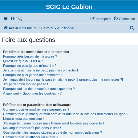
SCIC Le Gabion
FAQ
Inscription
Connexion
R
Accueil du forum
Foire aux questions
e
Foire aux questions
c
h
Problèmes de connexion et d’inscription
Pourquoi ai-je besoin de m’inscrire ?
e
Qu’est-ce que la COPPA ?
r
Pourquoi ne puis-je pas m’inscrire ?
Je suis inscrit mais je ne peux pas me connecter !
c
Pourquoi ne puis-je pas me connecter ?
Je m’étais déjà inscrit par le passé mais ne peux à présent plus me connecter ?!
h
J’ai perdu mon mot de passe !
e
Pourquoi suis-je déconnecté automatiquement ?
À quoi sert « Supprimer les cookies » ?
r
Préférences et paramètres des utilisateurs
Comment puis-je modifier mes paramètres ?
Comment puis-je masquer mon nom d’utilisateur de la liste des utilisateurs en ligne ?
L’heure n’est pas correcte !
J’ai réglé le fuseau horaire mais l’heure n’est toujours pas correcte !
Ma langue n’apparaît pas dans la liste !
Que signifient les images situées à côté de mon nom d’utilisateur ?
Comment puis-je afficher un avatar ?