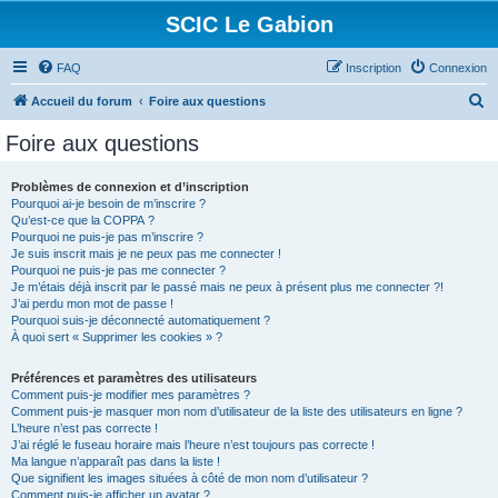
SCIC Le Gabion
FAQ
Inscription
Connexion
R
Accueil du forum
Foire aux questions
e
Foire aux questions
c
h
Problèmes de connexion et d’inscription
Pourquoi ai-je besoin de m’inscrire ?
e
Qu’est-ce que la COPPA ?
r
Pourquoi ne puis-je pas m’inscrire ?
Je suis inscrit mais je ne peux pas me connecter !
c
Pourquoi ne puis-je pas me connecter ?
Je m’étais déjà inscrit par le passé mais ne peux à présent plus me connecter ?!
h
J’ai perdu mon mot de passe !
e
Pourquoi suis-je déconnecté automatiquement ?
À quoi sert « Supprimer les cookies » ?
r
Préférences et paramètres des utilisateurs
Comment puis-je modifier mes paramètres ?
Comment puis-je masquer mon nom d’utilisateur de la liste des utilisateurs en ligne ?
L’heure n’est pas correcte !
J’ai réglé le fuseau horaire mais l’heure n’est toujours pas correcte !
Ma langue n’apparaît pas dans la liste !
Que signifient les images situées à côté de mon nom d’utilisateur ?
Comment puis-je afficher un avatar ?