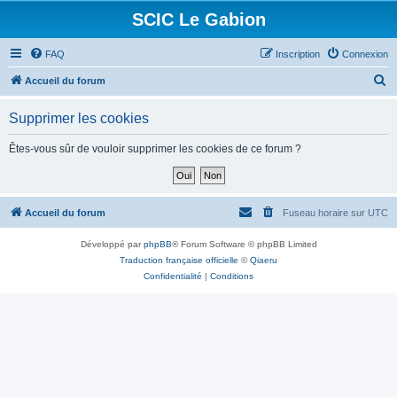
SCIC Le Gabion
FAQ
Inscription
Connexion
R
Accueil du forum
e
Supprimer les cookies
c
h
Êtes-vous sûr de vouloir supprimer les cookies de ce forum ?
e
r
c
Accueil du forum
Fuseau horaire sur
UTC
h
Développé par
phpBB
® Forum Software © phpBB Limited
e
Traduction française officielle
©
Qiaeru
r
Confidentialité
|
Conditions