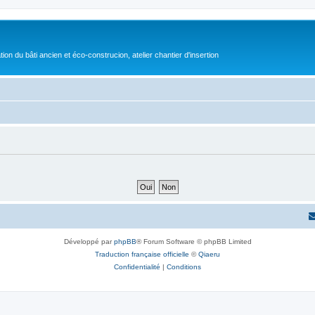
on du bâti ancien et éco-construcion, atelier chantier d'insertion
Développé par
phpBB
® Forum Software © phpBB Limited
Traduction française officielle
©
Qiaeru
Confidentialité
|
Conditions