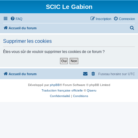
SCIC Le Gabion
FAQ
Inscription
Connexion
R
Accueil du forum
e
Supprimer les cookies
c
h
Êtes-vous sûr de vouloir supprimer les cookies de ce forum ?
e
r
c
Accueil du forum
Fuseau horaire sur
UTC
h
Développé par
phpBB
® Forum Software © phpBB Limited
e
Traduction française officielle
©
Qiaeru
r
Confidentialité
|
Conditions