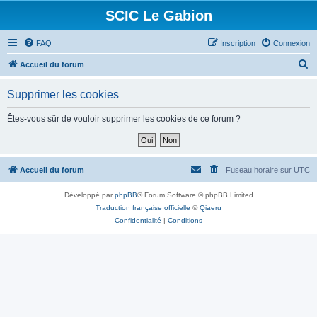
SCIC Le Gabion
FAQ
Inscription
Connexion
R
Accueil du forum
e
Supprimer les cookies
c
h
Êtes-vous sûr de vouloir supprimer les cookies de ce forum ?
e
r
c
Accueil du forum
Fuseau horaire sur
UTC
h
Développé par
phpBB
® Forum Software © phpBB Limited
e
Traduction française officielle
©
Qiaeru
r
Confidentialité
|
Conditions