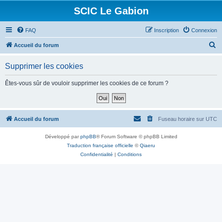
SCIC Le Gabion
FAQ
Inscription
Connexion
R
Accueil du forum
e
Supprimer les cookies
c
h
Êtes-vous sûr de vouloir supprimer les cookies de ce forum ?
e
r
c
Accueil du forum
Fuseau horaire sur
UTC
h
Développé par
phpBB
® Forum Software © phpBB Limited
e
Traduction française officielle
©
Qiaeru
r
Confidentialité
|
Conditions