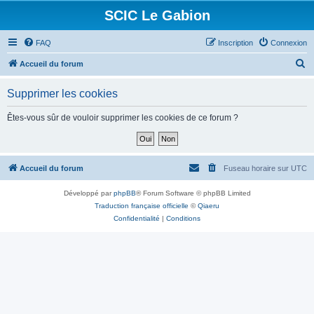
SCIC Le Gabion
FAQ
Inscription
Connexion
R
Accueil du forum
e
Supprimer les cookies
c
h
Êtes-vous sûr de vouloir supprimer les cookies de ce forum ?
e
r
c
Accueil du forum
Fuseau horaire sur
UTC
h
Développé par
phpBB
® Forum Software © phpBB Limited
e
Traduction française officielle
©
Qiaeru
r
Confidentialité
|
Conditions