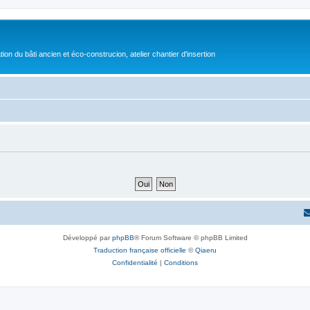
on du bâti ancien et éco-construcion, atelier chantier d'insertion
Développé par
phpBB
® Forum Software © phpBB Limited
Traduction française officielle
©
Qiaeru
Confidentialité
|
Conditions